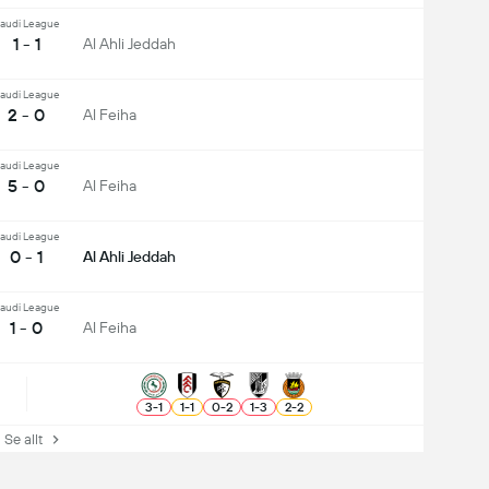
audi League
1 - 1
Al Ahli Jeddah
audi League
2 - 0
Al Feiha
audi League
5 - 0
Al Feiha
audi League
0 - 1
Al Ahli Jeddah
audi League
1 - 0
Al Feiha
3
-
1
1
-
1
0
-
2
1
-
3
2
-
2
e allt