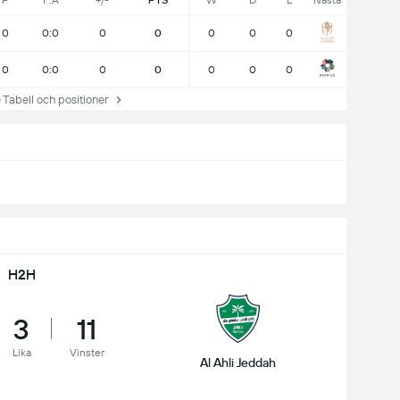
P
F:A
+/-
PTS
W
D
L
Nästa
0
0:0
0
0
0
0
0
0
0:0
0
0
0
0
0
abell och positioner
H2H
3
11
Lika
Vinster
Al Ahli Jeddah