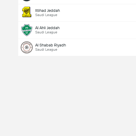
Ittihad Jeddah
Saudi League
Al Ahli Jeddah
Saudi League
Al Shabab Riyadh
Saudi League