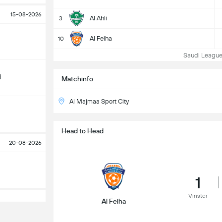
15-08-2026
Al Ahli
3
Al Feiha
10
Saudi League T
d
Matchinfo
Al Majmaa Sport City
Head to Head
20-08-2026
1
Vinster
Al Feiha