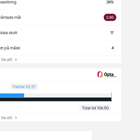
besittning
38%
väntade mål
2.85
otala skott
17
ott på målet
4
e allt
Faktisk 52:27
Total tid 106:50
e allt