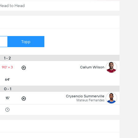
Head to Head
Topp
1 - 2
90' + 3
Callum Wilson
64'
0 - 1
Crysencio Summerville
15'
Mateus Fernandes