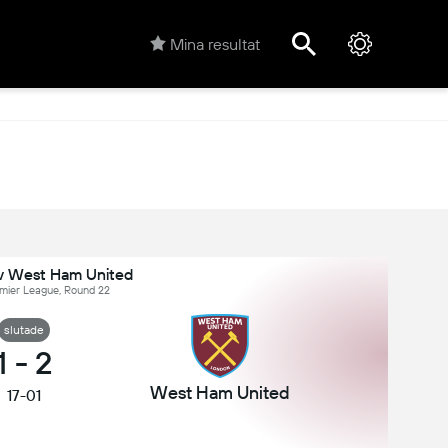
Mina resultat
v West Ham United
emier League, Round 22
slutade
1
-
2
West Ham United
17-01