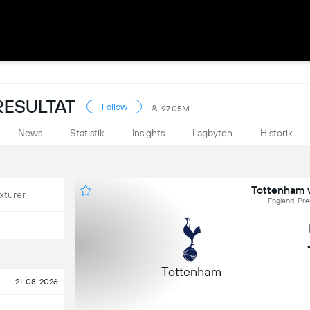
RESULTAT
Follow
97.05M
News
Statistik
Insights
Lagbyten
Historik
Tottenham 
xturer
England, Pr
Tottenham
21-08-2026