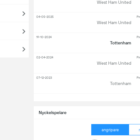
West Ham United
04-05-2025
Pr
West Ham United
19-10-2024
Pr
Tottenham
02-04-2024
Pr
West Ham United
07-12-2023
Pr
Tottenham
S
Nyckelspelare
angripare