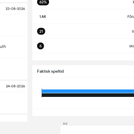
62%
23-08-2026
1.44
För
21
t
6
sk
uth
S
Faktisk speltid
24-08-2026
S
Ad