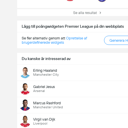
Se alla resultat
Lägg till poängwidgeten Premier League på din webbplats
Se fler alternativ genom att
Oprettelse af
Generera 
brugerdefinerede widgets
Totalt mål i matchen (2.5)
Du kanske är intresserad av
Erling Haaland
Manchester City
Totalt antal röster: 1,017
Gabriel Jesus
Arsenal
Marcus Rashford
Manchester United
Virgil van Dijk
Liverpool