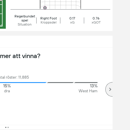
Regelbundet
Right Foot
0.17
0.76
spel
Kroppsdel
xG
xGOT
Situation
er att vinna?
tal röster: 11,885
15%
13%
dra
West Ham