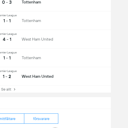
0 - 3
Tottenham
emier League
1 - 1
Tottenham
emier League
4 - 1
West Ham United
emier League
1 - 1
Tottenham
emier League
1 - 2
West Ham United
e allt
mittfältare
försvarare