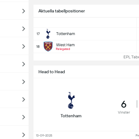
Aktuella tabellpositioner
Tottenham
17
West Ham
18
Relegated
EPL Tabell
Head to Head
6
Vinster
Tottenham
13-09-2025
Pr