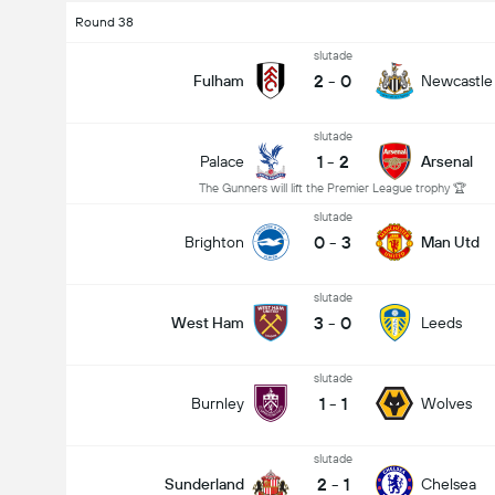
Round 38
slutade
2
-
0
Fulham
Newcastle
slutade
1
-
2
Palace
Arsenal
The Gunners will lift the Premier League trophy 🏆
slutade
0
-
3
Brighton
Man Utd
slutade
3
-
0
West Ham
Leeds
slutade
1
-
1
Burnley
Wolves
slutade
2
-
1
Sunderland
Chelsea