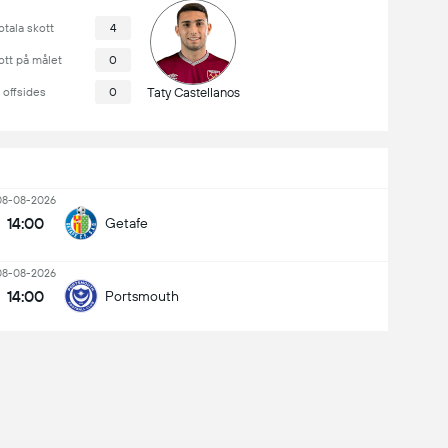
otala skott
4
ott på målet
0
offsides
0
Taty Castellanos
08-08-2026
14:00
Getafe
08-08-2026
14:00
Portsmouth
Tottenham Hotspur Stadium
Matchnärvaro: 60,857