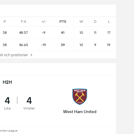
P
F:A
+/-
PTS
W
D
L
38
48:57
-9
41
10
11
17
38
46:65
-19
39
10
9
19
 och positioner
H2H
4
4
Lika
Vinster
West Ham United
emier League