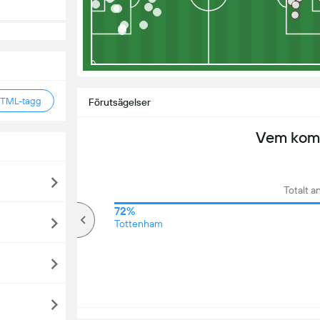
HTML-tagg
Förutsägelser
Vem komm
Totalt an
71%
72%
över
Tottenham