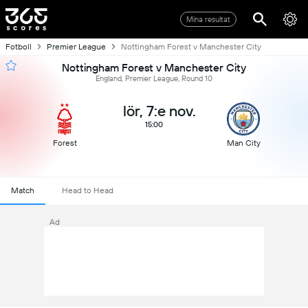
Mina resultat
Fotboll
Premier League
Nottingham Forest v Manchester City
Nottingham Forest v Manchester City
England, Premier League, Round 10
lör, 7:e nov.
15:00
Forest
Man City
Match
Head to Head
Ad