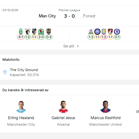
04-12-2024
Premier League
3 - 0
Man City
Forest
4
-
1
1
-
2
1
-
1
3
-
0
0
-
2
1
-
3
1
-
1
1
-
2
1
-
1
0
-
1
Se allt
Matchinfo
The City Ground
Kapacitet: 30,576
Du kanske är intresserad av
Vi
Erling Haaland
Gabriel Jesus
Marcus Rashford
Manchester City
Arsenal
Manchester United