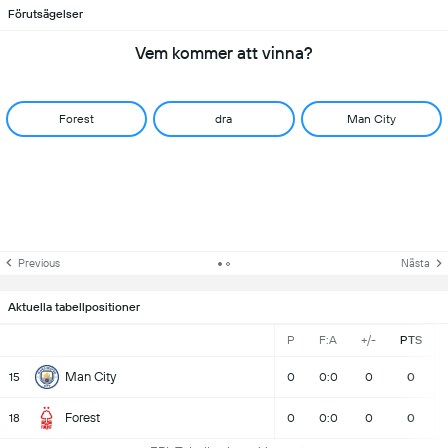
Förutsägelser
Vem kommer att vinna?
Forest
dra
Man City
Previous
Nästa
Aktuella tabellpositioner
P
F:A
+/-
PTS
Man City
15
0
0:0
0
0
Forest
18
0
0:0
0
0