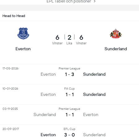
EPL Tabell och positioner
Head to Head
6
2
6
Vinster
Lika
Vinster
Everton
Sunderland
17-05-2026
Premier League
1 - 3
Everton
Sunderland
10-01-2026
FA Cup
1 - 1
Everton
Sunderland
03-11-2025
Premier League
1 - 1
Sunderland
Everton
20-09-2017
EFL Cup
3 - 0
Everton
Sunderland