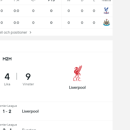
P
F:A
+/-
PTS
W
D
L
Nästa
0
0:0
0
0
0
0
0
0
0:0
0
0
0
0
0
 och positioner
H2H
4
9
Lika
Vinster
Liverpool
emier League
1 - 2
Liverpool
emier League