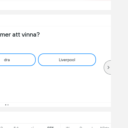
er att vinna?
dra
Liverpool