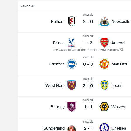
Round 38
slutade
2
-
0
Fulham
Newcastle
slutade
1
-
2
Palace
Arsenal
The Gunners will lift the Premier League trophy 🏆
slutade
0
-
3
Brighton
Man Utd
slutade
3
-
0
West Ham
Leeds
slutade
1
-
1
Burnley
Wolves
slutade
2
-
1
Sunderland
Chelsea