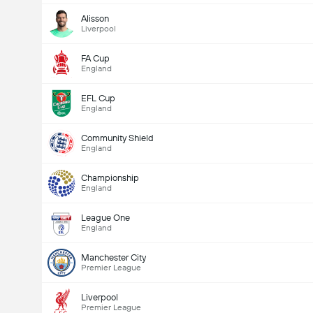
Alisson
Liverpool
FA Cup
England
EFL Cup
England
Community Shield
England
Championship
England
League One
England
Manchester City
Premier League
Liverpool
Premier League