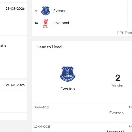
23-08-2026
Everton
9
Liverpool
14
EPL Tabell
uth
Head to Head
2
24-08-2026
Vinster
Everton
19-04-2026
Pr
Everton
20-09-2025
Pr