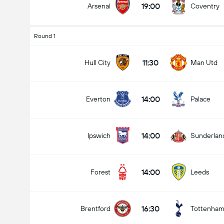
19:00
Arsenal
Coventry
Round 1
Totalt mål i matchen (2.5)
11:30
Hull City
Man Utd
14:00
Everton
Palace
under
över
14:00
Ipswich
Sunderlan
14:00
Forest
Leeds
16:30
Brentford
Tottenha