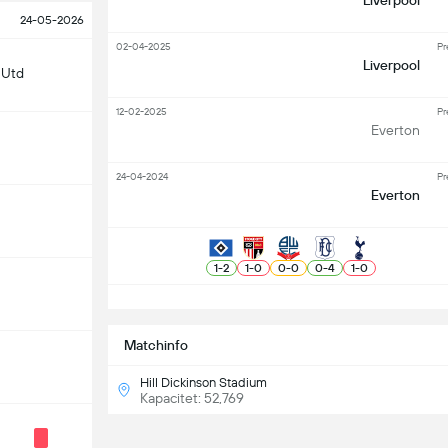
Liverpool
24-05-2026
02-04-2025
Pr
Liverpool
 Utd
12-02-2025
Pr
Everton
24-04-2024
Pr
Everton
1
-
2
1
-
0
0
-
0
0
-
4
1
-
0
S
Matchinfo
Hill Dickinson Stadium
Kapacitet: 52,769