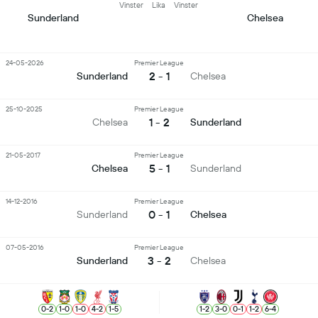
Vinster
Lika
Vinster
Sunderland
Chelsea
24-05-2026
Premier League
2 - 1
Sunderland
Chelsea
25-10-2025
Premier League
1 - 2
Chelsea
Sunderland
21-05-2017
Premier League
5 - 1
Chelsea
Sunderland
14-12-2016
Premier League
0 - 1
Sunderland
Chelsea
07-05-2016
Premier League
3 - 2
Sunderland
Chelsea
0
-
2
1
-
0
1
-
0
4
-
2
1
-
5
1
-
2
3
-
0
0
-
1
1
-
2
6
-
4