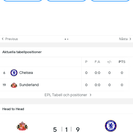
Previous
Nästa
Aktuella tabellpositioner
P
F:A
+/-
PTS
Chelsea
6
0
0:0
0
0
Sunderland
19
0
0:0
0
0
EPL Tabell och positioner
Head to Head
5
1
9