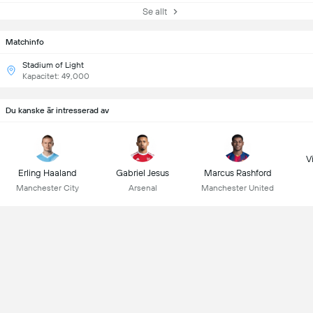
Se allt
Matchinfo
Stadium of Light
Kapacitet: 49,000
Du kanske är intresserad av
Vi
Erling Haaland
Gabriel Jesus
Marcus Rashford
Manchester City
Arsenal
Manchester United