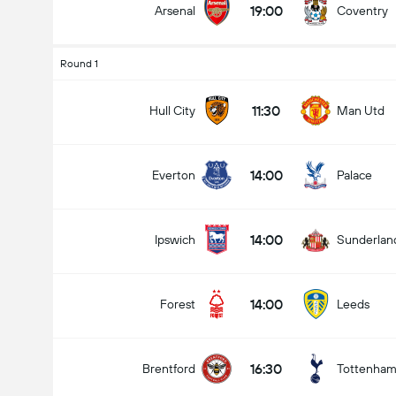
19:00
Arsenal
Coventry
Round 1
11:30
Hull City
Man Utd
14:00
Everton
Palace
14:00
Ipswich
Sunderlan
14:00
Forest
Leeds
16:30
Brentford
Tottenha