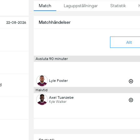
Match
Laguppställningar
Statistik
Matchhändelser
22-08-2026
Allt
Avsluta 90 minuter
Lyle Foster
d
Halvtid
Axel Tuanzebe
Kyle Walker
m