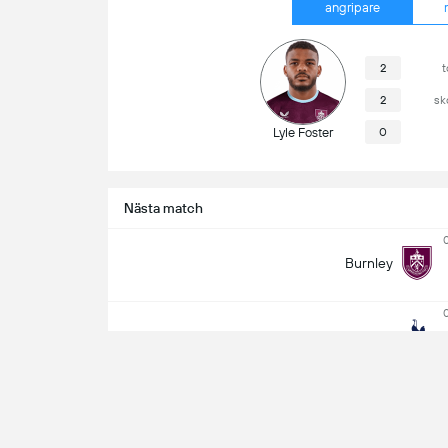
angripare
2
t
2
sk
Lyle Foster
0
Nästa match
Burnley
Tottenham
Matchinfo