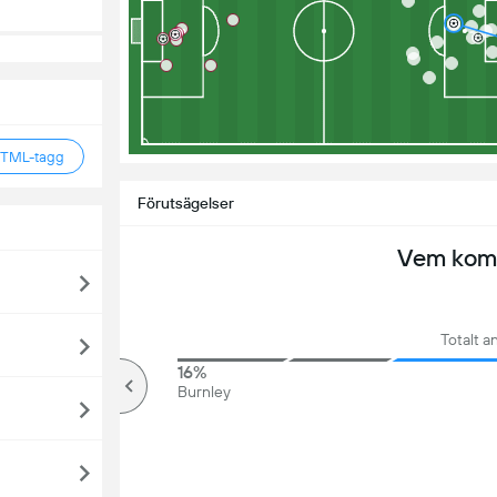
HTML-tagg
Förutsägelser
Vem komm
Totalt an
78%
16%
över
Burnley