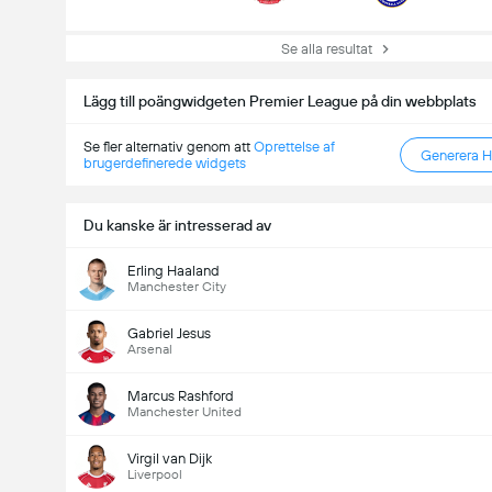
Se alla resultat
Lägg till poängwidgeten Premier League på din webbplats
Se fler alternativ genom att
Oprettelse af
Generera 
brugerdefinerede widgets
Du kanske är intresserad av
Totalt mål i matchen (2.5)
Erling Haaland
Manchester City
Gabriel Jesus
Totalt antal röster: 874
Arsenal
Marcus Rashford
Manchester United
Virgil van Dijk
Liverpool