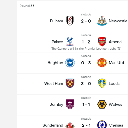
Round 38
slutade
2
-
0
Fulham
Newcastle
slutade
1
-
2
Palace
Arsenal
The Gunners will lift the Premier League trophy 🏆
slutade
0
-
3
Brighton
Man Utd
slutade
3
-
0
West Ham
Leeds
slutade
1
-
1
Burnley
Wolves
slutade
2
-
1
Sunderland
Chelsea