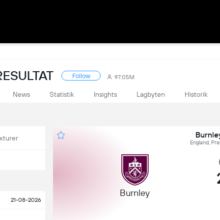
RESULTAT
Follow
97.05M
News
Statistik
Insights
Lagbyten
Historik
Burnle
xturer
England, Pr
Burnley
21-08-2026