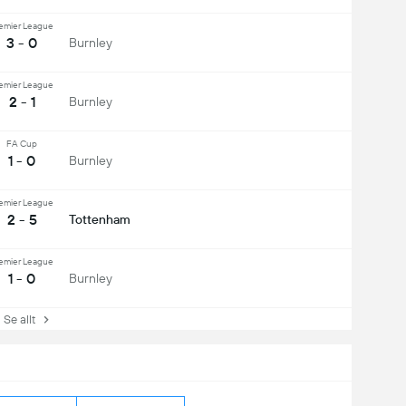
emier League
3 - 0
Burnley
emier League
2 - 1
Burnley
FA Cup
1 - 0
Burnley
emier League
2 - 5
Tottenham
emier League
1 - 0
Burnley
e allt