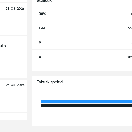
Statistik
23-08-2026
38%
1.44
För
9
t
uth
4
sk
S
Faktisk speltid
24-08-2026
S