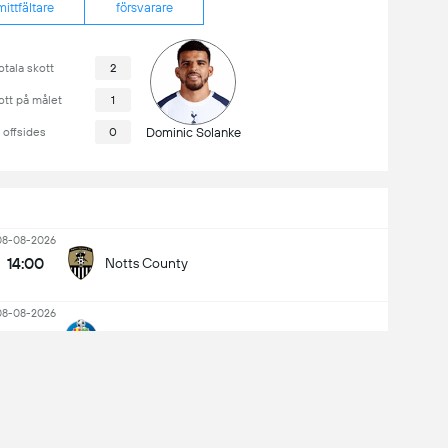
mittfältare
försvarare
otala skott
2
ott på målet
1
offsides
0
Dominic Solanke
08-08-2026
14:00
Notts County
08-08-2026
14:00
Getafe