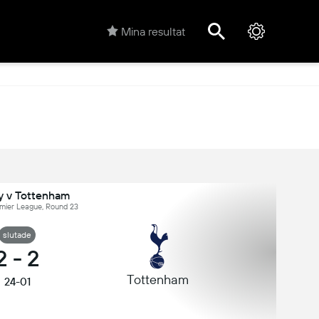
Mina resultat
y v Tottenham
emier League, Round 23
slutade
2
-
2
Tottenham
24-01