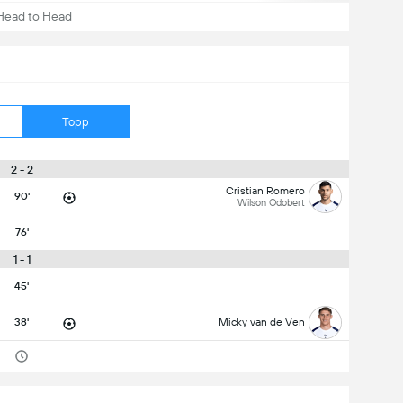
Head to Head
Topp
2 - 2
Cristian Romero
90'
Wilson Odobert
76'
1 - 1
45'
38'
Micky van de Ven