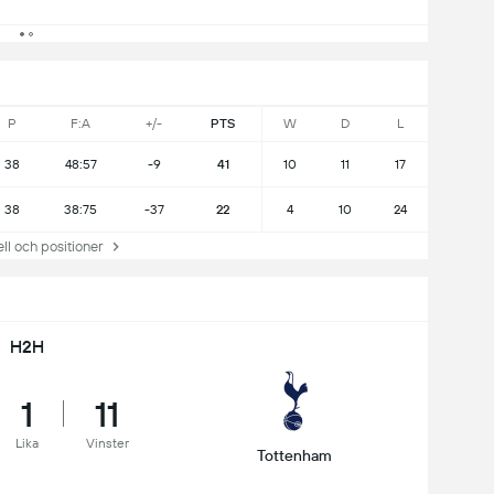
P
F:A
+/-
PTS
W
D
L
38
48:57
-9
41
10
11
17
38
38:75
-37
22
4
10
24
 och positioner
H2H
1
11
Lika
Vinster
Tottenham