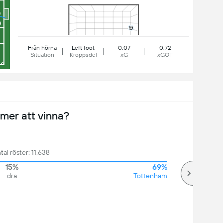
Från hörna
Left foot
0.07
0.72
Situation
Kroppsdel
xG
xGOT
er att vinna?
tal röster: 11,638
15%
69%
dra
Tottenham