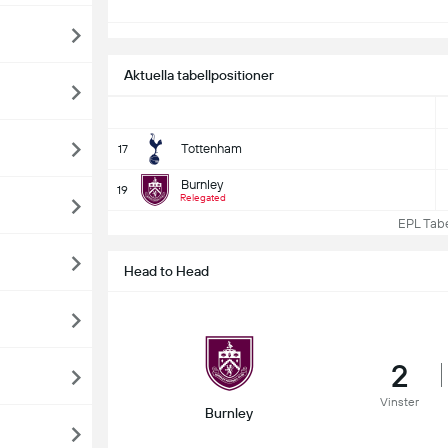
Aktuella tabellpositioner
Tottenham
17
Burnley
19
Relegated
EPL Tabell
Head to Head
2
Vinster
Burnley