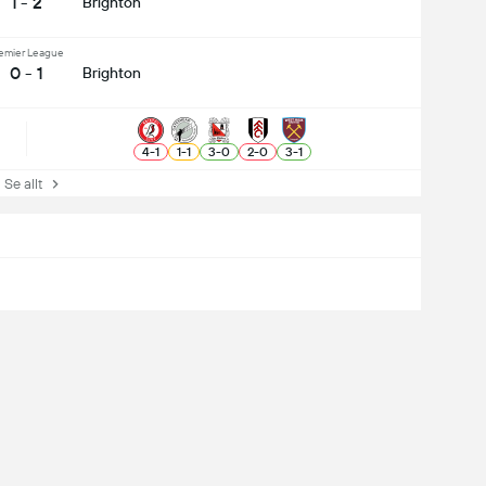
1 - 2
Brighton
emier League
0 - 1
Brighton
4
-
1
1
-
1
3
-
0
2
-
0
3
-
1
e allt