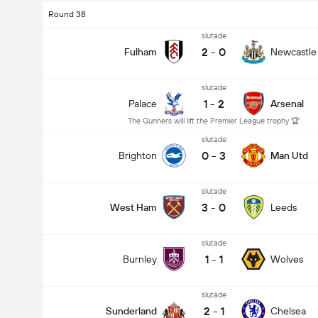
Round 38
slutade
2
-
0
Fulham
Newcastle
slutade
1
-
2
Palace
Arsenal
The Gunners will lift the Premier League trophy 🏆
slutade
0
-
3
Brighton
Man Utd
slutade
3
-
0
West Ham
Leeds
slutade
1
-
1
Burnley
Wolves
slutade
2
-
1
Sunderland
Chelsea