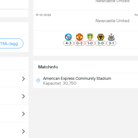
Newcastle United
19-10-2024
Pr
Newcastle United
4
-
3
0
-
3
1
-
0
3
-
0
3
-
1
HTML-tagg
S
Matchinfo
American Express Community Stadium
Kapacitet: 30,750