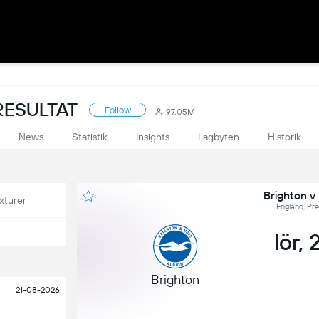
RESULTAT
Follow
97.05M
News
Statistik
Insights
Lagbyten
Historik
Brighton v
xturer
England, Pr
lör, 
Brighton
21-08-2026