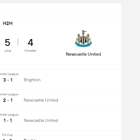
H2H
5
4
Lika
Vinster
Newcastle United
emier League
3 - 1
Brighton
emier League
2 - 1
Newcastle United
emier League
1 - 1
Newcastle United
FA Cup