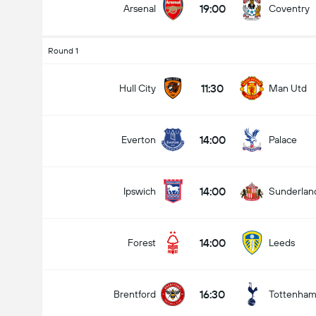
19:00
Arsenal
Coventry
Round 1
Totalt mål i matchen (2.5)
11:30
Hull City
Man Utd
14:00
Everton
Palace
under
över
14:00
Ipswich
Sunderlan
14:00
Forest
Leeds
16:30
Brentford
Tottenha