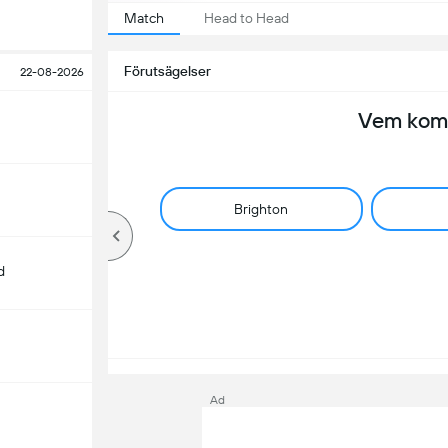
Match
Head to Head
Förutsägelser
22-08-2026
Vem komm
Brighton
d
Ad
m