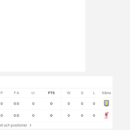
P
F:A
+/-
PTS
W
D
L
Nästa
0
0:0
0
0
0
0
0
0
0:0
0
0
0
0
0
 och positioner