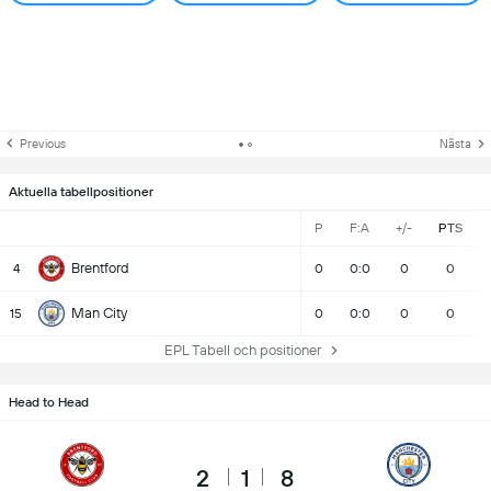
Previous
Nästa
Aktuella tabellpositioner
P
F:A
+/-
PTS
Brentford
4
0
0:0
0
0
Man City
15
0
0:0
0
0
EPL Tabell och positioner
Head to Head
2
1
8