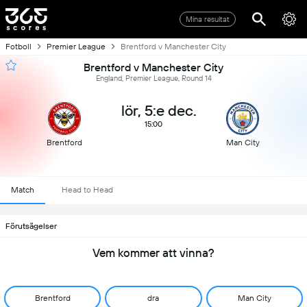
Mina resultat
Fotboll
Premier League
Brentford v Manchester City
Brentford v Manchester City
England, Premier League, Round 14
lör, 5:e dec.
15:00
Brentford
Man City
Match
Head to Head
Förutsägelser
Vem kommer att vinna?
Brentford
dra
Man City