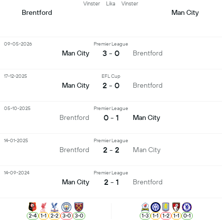
Vinster
Lika
Vinster
Brentford
Man City
09-05-2026
Premier League
3 - 0
Man City
Brentford
17-12-2025
EFL Cup
2 - 0
Man City
Brentford
05-10-2025
Premier League
0 - 1
Brentford
Man City
14-01-2025
Premier League
2 - 2
Brentford
Man City
14-09-2024
Premier League
2 - 1
Man City
Brentford
2
-
4
1
-
1
2
-
2
3
-
0
3
-
0
1
-
3
1
-
1
1
-
2
1
-
1
0
-
1