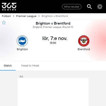
Mina resultat
Fotboll
Premier League
Brighton v Brentford
Brighton v Brentford
England, Premier League, Round 10
lör, 7:e nov.
15:00
Brighton
Brentford
Match
Head to Head
Ad