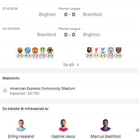
27-12-2024
Premier League
0 - 0
Brighton
Brentford
03-04-2024
Premier League
0 - 0
Brentford
Brighton
3
-
0
4
-
3
0
-
3
1
-
0
3
-
0
2
-
4
1
-
1
2
-
2
3
-
0
3
-
0
Se allt
Matchinfo
American Express Community Stadium
Kapacitet: 30,750
Du kanske är intresserad av
Vi
Erling Haaland
Gabriel Jesus
Marcus Rashford