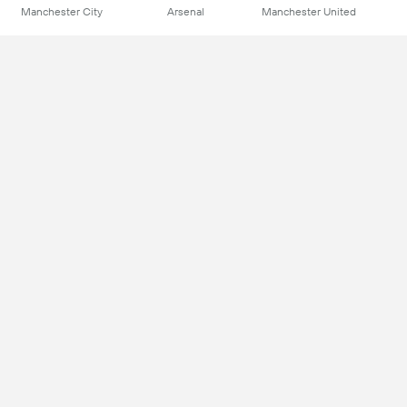
Manchester City
Arsenal
Manchester United