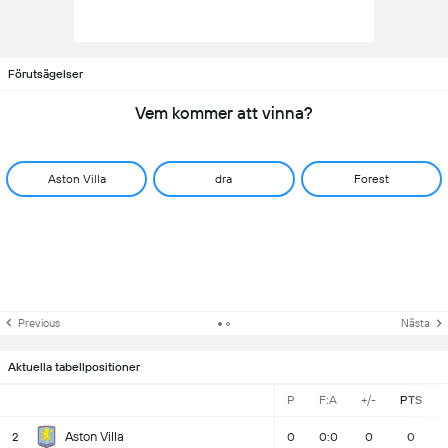
Förutsägelser
Vem kommer att vinna?
Aston Villa
dra
Forest
Previous
Nästa
Aktuella tabellpositioner
P
F:A
+/-
PTS
Aston Villa
2
0
0:0
0
0