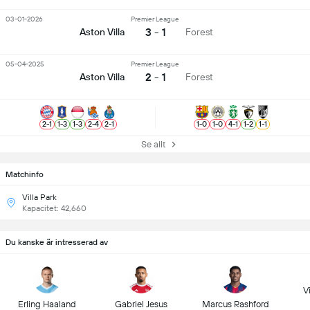
03-01-2026
Premier League
3 - 1
Aston Villa
Forest
05-04-2025
Premier League
2 - 1
Aston Villa
Forest
2
-
1
1
-
3
1
-
3
2
-
4
2
-
1
1
-
0
1
-
0
4
-
1
1
-
2
1
-
1
Se allt
Matchinfo
Villa Park
Kapacitet: 42,660
Du kanske är intresserad av
Vi
Erling Haaland
Gabriel Jesus
Marcus Rashford