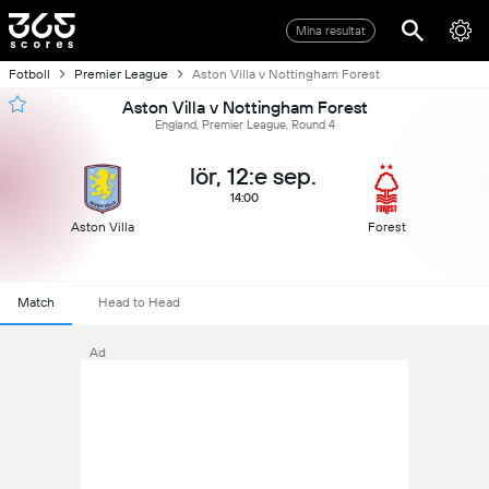
Mina resultat
Fotboll
Premier League
Aston Villa v Nottingham Forest
Aston Villa v Nottingham Forest
England, Premier League, Round 4
lör, 12:e sep.
14:00
Aston Villa
Forest
Match
Head to Head
Ad