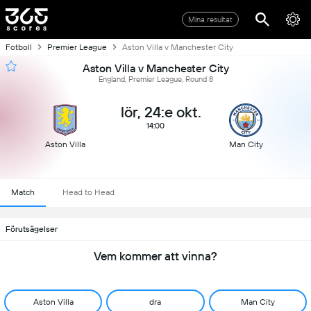
Mina resultat
Fotboll
Premier League
Aston Villa v Manchester City
Aston Villa v Manchester City
England, Premier League, Round 8
lör, 24:e okt.
14:00
Aston Villa
Man City
Match
Head to Head
Förutsägelser
Vem kommer att vinna?
Aston Villa
dra
Man City