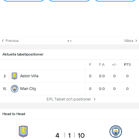
Previous
Nästa
Aktuella tabellpositioner
P
F:A
+/-
PTS
Aston Villa
2
0
0:0
0
0
Man City
15
0
0:0
0
0
EPL Tabell och positioner
Head to Head
4
1
10