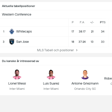
Aktuella tabellpositioner
Western Conference
P
F:A
+/-
PTS
Whitecaps
1
17
38:17
21
34
San Jose
3
18
37:24
13
33
MLS Tabell och positioner
Du kanske är intresserad av
Robe
Lionel Messi
Luis Suarez
Antoine Griezmann
C
Inter Miami
Inter Miami
Orlando City SC