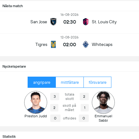
Nästa match
16-08-2026
02:30
San Jose
St. Louis City
12-08-2026
02:00
Tigres
Whitecaps
Nyckelspelare
angripare
mittfältare
försvarare
totala
3
2
skott
skott på
2
1
målet
Preston Judd
Emmanuel
0
offsides
0
Sabbi
Statistik