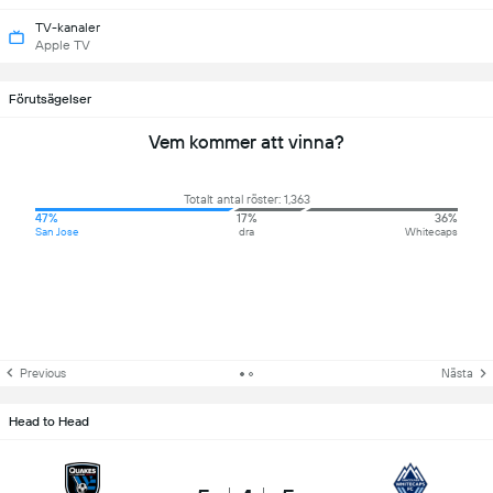
TV-kanaler
Apple TV
Förutsägelser
Vem kommer att vinna?
Totalt antal röster: 1,363
47%
17%
36%
San Jose
dra
Whitecaps
Previous
Nästa
Head to Head