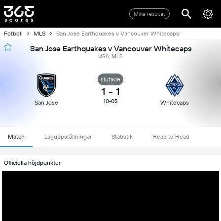
Mina resultat
Fotboll
MLS
San Jose Earthquakes v Vancouver Whitecaps
San Jose Earthquakes v Vancouver Whitecaps
USA, MLS
slutade
1
-
1
10-05
San Jose
Whitecaps
Match
Laguppställningar
Statistik
Head to Head
Officiella höjdpunkter