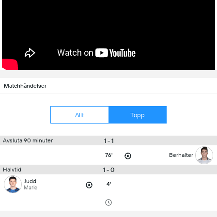
Matchhändelser
Allt
Topp
1 - 1
Avsluta 90 minuter
76'
Berhalter
1 - 0
Halvtid
Judd
4'
Marie