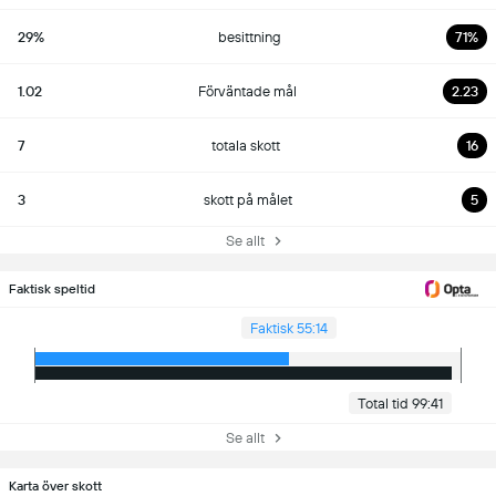
29%
besittning
71%
1.02
Förväntade mål
2.23
7
totala skott
16
3
skott på målet
5
Se allt
Faktisk speltid
Faktisk 55:14
Total tid 99:41
Se allt
Karta över skott