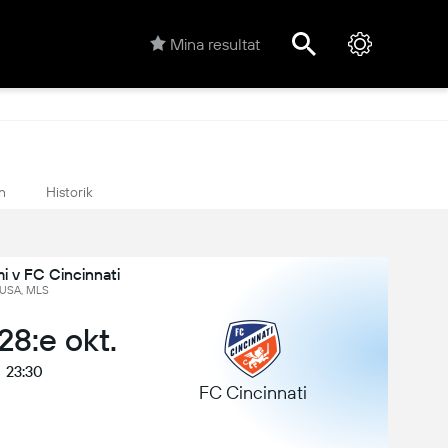
Mina resultat
n
Historik
i v FC Cincinnati
USA, MLS
28:e okt.
23:30
FC Cincinnati