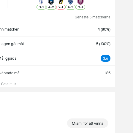
3
-
1
4
-
2
2
-
1
4
-
3
3
-
1
Senaste 5 matcherna
nn matchen
4 (80%)
lagen gör mål
5 (100%)
ål gjorda
3.6
väntade mål
1.85
e allt
Miami för att vinna