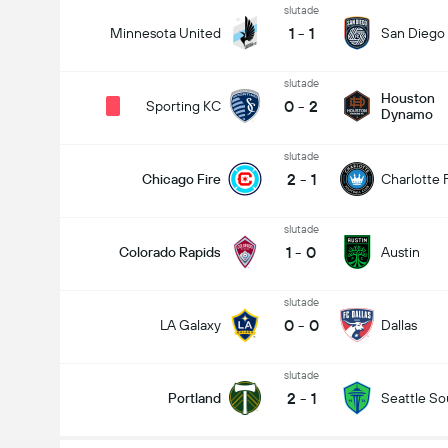
slutade
1
-
1
Minnesota United
San Diego
slutade
Houston
0
-
2
Sporting KC
Dynamo
slutade
2
-
1
Chicago Fire
Charlotte 
slutade
1
-
0
Colorado Rapids
Austin
slutade
0
-
0
LA Galaxy
Dallas
slutade
2
-
1
Portland
Seattle S