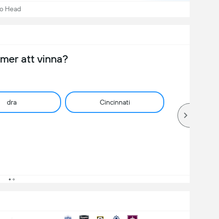
to Head
er att vinna?
dra
Cincinnati