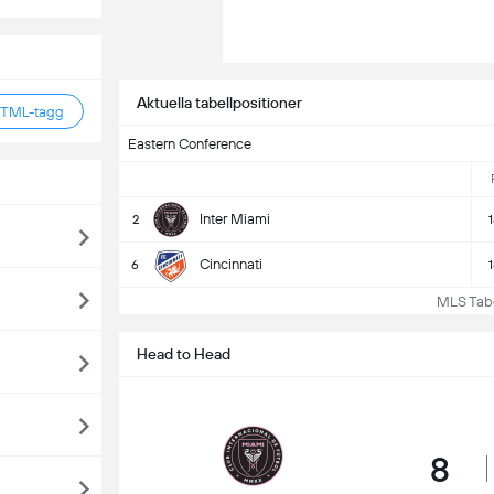
Aktuella tabellpositioner
HTML-tagg
Eastern Conference
Inter Miami
2
Cincinnati
6
MLS Tabell
Head to Head
8