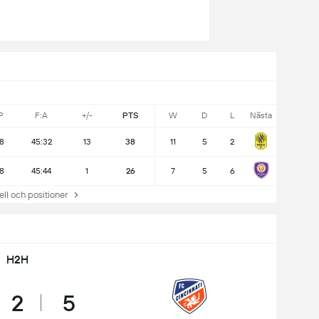
P
F:A
+/-
PTS
W
D
L
Nästa
18
45:32
13
38
11
5
2
18
45:44
1
26
7
5
6
 och positioner
H2H
2
5