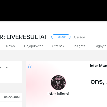
: LIVERESULTAT
Follow
8.94M
News
Höjdpunkter
Statistik
Insights
Lagbyte
Inter Miam
xturer
ons, 
Inter Miami
08-08-2026