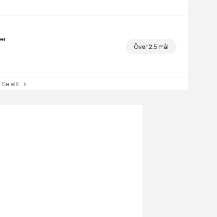
her
Över 2.5 mål
e allt