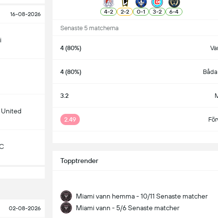
4
-
2
2
-
2
0
-
1
3
-
2
6
-
4
16-08-2026
Senaste 5 matcherna
i
4 (80%)
Va
4 (80%)
Båda 
3.2
M
 United
2.49
För
S
KC
Topptrender
Miami vann hemma - 10/11 Senaste matcher
Miami vann - 5/6 Senaste matcher
02-08-2026