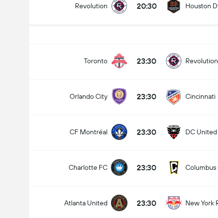
20:30
Revolution
Houston 
Totalt mål i matchen (2.5)
23:30
Toronto
Revolution
23:30
Orlando City
Cincinnati
under
över
23:30
CF Montréal
DC United
23:30
Charlotte FC
Columbus
23:30
Atlanta United
New York 