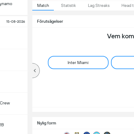
Dynamo
Match
Statistik
Lag Streaks
Head 
Förutsägelser
15-08-2026
Vem komm
Inter Miami
 Crew
Nylig form
RB