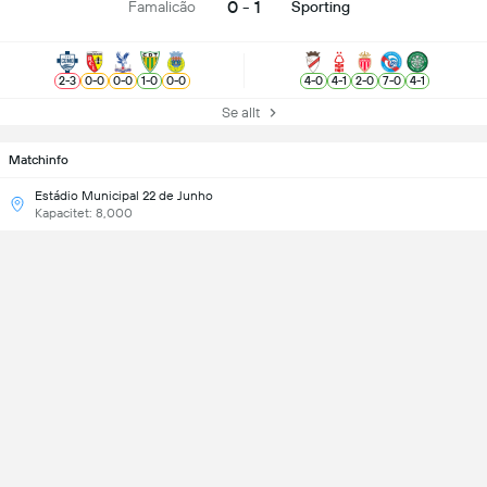
0 - 1
Famalicão
Sporting
2
-
3
0
-
0
0
-
0
1
-
0
0
-
0
4
-
0
4
-
1
2
-
0
7
-
0
4
-
1
Se allt
Matchinfo
Estádio Municipal 22 de Junho
Kapacitet: 8,000