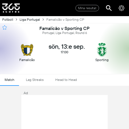
Mina resultat
Fotboll
Liga Portugal
Famalicão v Sporting CP
Famalicão v Sporting CP
Portugal, Liga Portugal, Round 6
sön, 13:e sep.
17:00
Famalicão
Sporting
Match
Lag Streaks
Head to Head
Ad