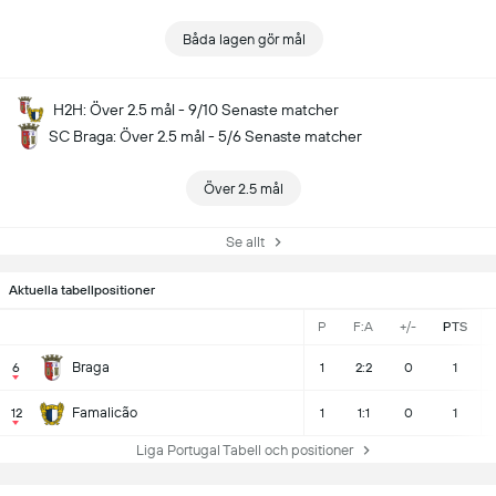
Båda lagen gör mål
H2H: Över 2.5 mål - 9/10 Senaste matcher
SC Braga: Över 2.5 mål - 5/6 Senaste matcher
Över 2.5 mål
Se allt
Aktuella tabellpositioner
P
F:A
+/-
PTS
Braga
6
1
2:2
0
1
Famalicão
12
1
1:1
0
1
Liga Portugal Tabell och positioner