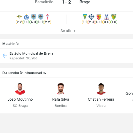
1 - 2
Famalicão
Braga
2
-
2
1
-
0
4
-
0
0
-
1
2
-
2
1
-
1
2
-
3
0
-
0
0
-
0
1
-
0
Se allt
Matchinfo
Estádio Municipal de Braga
Kapacitet: 30,286
Du kanske är intresserad av
Gonç
Joao Moutinho
Rafa Silva
Cristian Ferreira
SC Braga
Benfica
Viseu