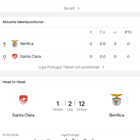
Se allt
Aktuella tabellpositioner
P
F:A
+/-
PTS
Benfica
8
0
0:0
0
0
Santa Clara
13
0
0:0
0
0
Liga Portugal Tabell och positioner
Head to Head
1
2
12
Vinster
Lika
Vinster
Santa Clara
Benfica
13-02-2026
Liga Portugal