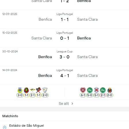
1 - 2
Santa Clara
Benfica
12-09-2025
Liga Portugal
1 - 1
Benfica
Santa Clara
15-02-2025
Liga Portugal
0 - 1
Santa Clara
Benfica
30-10-2024
League Cup
3 - 0
Benfica
Santa Clara
14-09-2024
Liga Portugal
4 - 1
Benfica
Santa Clara
3
-
0
1
-
1
2
-
1
1
-
1
2
-
0
6
-
1
5
-
0
5
-
1
2
-
1
2
-
0
Se allt
Matchinfo
Estádio de São Miguel