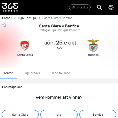
Mina resultat
Fotboll
Liga Portugal
Santa Clara v Benfica
Santa Clara v Benfica
Portugal, Liga Portugal, Round 9
sön, 25:e okt.
17:00
Santa Clara
Benfica
Match
Lag Streaks
Head to Head
Förutsägelser
Vem kommer att vinna?
Santa Clara
dra
Benfica