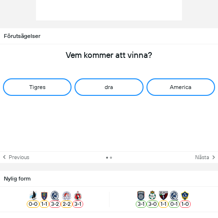
Förutsägelser
Vem kommer att vinna?
Tigres
dra
America
Previous
Nästa
Nylig form
0
-
0
1
-
1
3
-
2
2
-
2
3
-
1
3
-
1
3
-
0
1
-
1
0
-
1
1
-
0