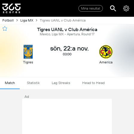
Mina resultat
Fotboll
Liga MX
Tigres UANL v Club América
Tigres UANL v Club América
Mexico, Liga MX - Apertura, Round 17
sön, 22:a nov.
03:00
Tigres
America
Match
Statistik
Lag Streaks
Head to Head
Ad