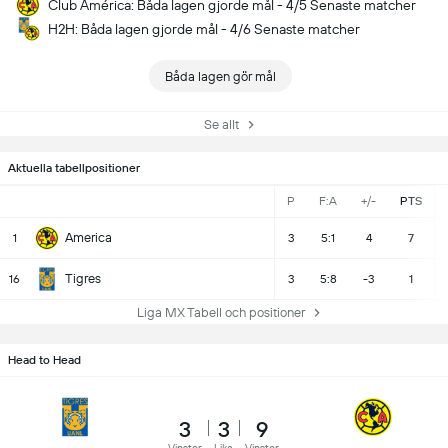
Club América: Båda lagen gjorde mål - 4/5 Senaste matcher
H2H: Båda lagen gjorde mål - 4/6 Senaste matcher
Båda lagen gör mål
Se allt
Aktuella tabellpositioner
P
F:A
+/-
PTS
America
1
3
5:1
4
7
Tigres
16
3
5:8
-3
1
Liga MX Tabell och positioner
Head to Head
3
3
9