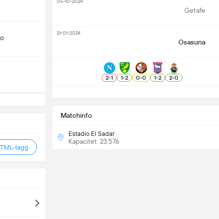
05-10-2024
Getafe
21-01-2024
do
Osasuna
2
-
1
1
-
2
0
-
0
1
-
2
2
-
0
S
Matchinfo
Estadio El Sadar
Kapacitet: 23,576
HTML-tagg