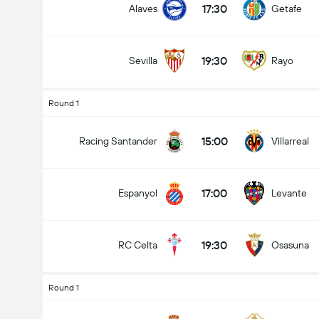
17:30
Alaves
Getafe
19:30
Sevilla
Rayo
Totalt mål i matchen (2.5)
Round 1
15:00
Racing Santander
Villarreal
under
över
17:00
Espanyol
Levante
19:30
RC Celta
Osasuna
Round 1