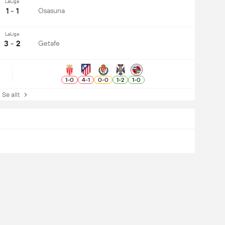
LaLiga
1 - 1
Osasuna
LaLiga
3 - 2
Getafe
1
-
0
4
-
1
0
-
0
1
-
2
1
-
0
e allt