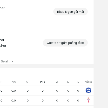
her
Båda lagen gör mål
her
Getafe att göra poäng först
tcher
e allt
P
F:A
+/-
PTS
W
D
L
Nästa
0
0:0
0
0
0
0
0
0
0:0
0
0
0
0
0