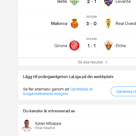
2
-
1
Betis
Levante
slutade
3
-
0
Mallorca
Real Ovie
slutade
1
-
1
Girona
Elche
Se alla resultat
Lägg till poängwidgeten LaLiga på din webbplats
Se fler alternativ genom att
Oprettelse af
Generera 
brugerdefinerede widgets
Du kanske är intresserad av
Kylian Mbappe
Real Madrid