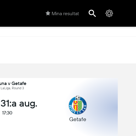
Mina resultat
una v Getafe
 LaLiga, Round 3
31:a aug.
17:30
Getafe