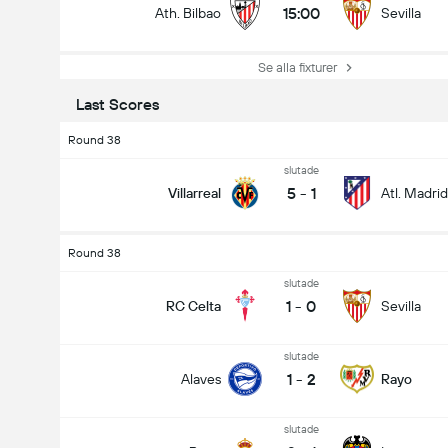
15:00
Ath. Bilbao
Sevilla
Se alla fixturer
Last Scores
Round 38
slutade
5
-
1
Villarreal
Atl. Madrid
Round 38
slutade
1
-
0
RC Celta
Sevilla
slutade
1
-
2
Alaves
Rayo
slutade