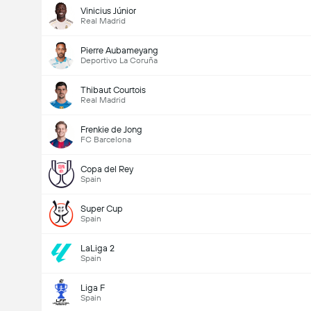
Vinicius Júnior
Real Madrid
Pierre Aubameyang
Deportivo La Coruña
Thibaut Courtois
Real Madrid
Frenkie de Jong
FC Barcelona
Copa del Rey
Spain
Super Cup
Spain
LaLiga 2
Spain
Liga F
Spain