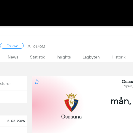
Follow
101.40M
News
Statistik
Insights
Lagbyten
Historik
Osas
xturer
Spain,
mån, 
Osasuna
15-08-2026