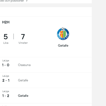
ll och positioner
H2H
5
7
Lika
Vinster
Getafe
LaLiga
1 - 0
Osasuna
LaLiga
2 - 1
Getafe
LaLiga
1 - 2
Getafe