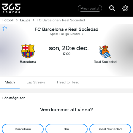
Mina resultat
Fotboll
LaLiga
FC Barcelona v Real Sociedad
FC Barcelona v Real Sociedad
Spain, LaLiga, Round 17
sön, 20:e dec.
17:00
Barcelona
Real Sociedad
Match
Lag Streaks
Head to Head
Förutsägelser
Vem kommer att vinna?
Barcelona
dra
Real Sociedad