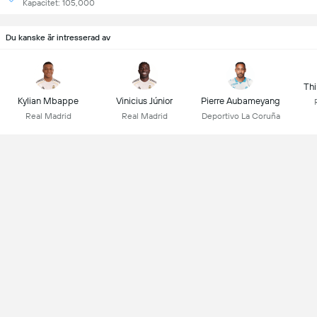
Kapacitet: 105,000
Du kanske är intresserad av
Thi
Kylian Mbappe
Vinicius Júnior
Pierre Aubameyang
Real Madrid
Real Madrid
Deportivo La Coruña