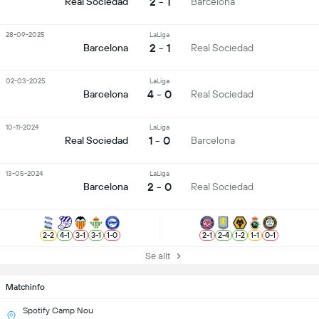
2 - 1
Real Sociedad
Barcelona
28-09-2025
LaLiga
2 - 1
Barcelona
Real Sociedad
02-03-2025
LaLiga
4 - 0
Barcelona
Real Sociedad
10-11-2024
LaLiga
1 - 0
Real Sociedad
Barcelona
13-05-2024
LaLiga
2 - 0
Barcelona
Real Sociedad
2
-
2
4
-
1
3
-
1
3
-
1
1
-
0
2
-
1
2
-
4
1
-
2
1
-
1
0
-
1
Se allt
Matchinfo
Spotify Camp Nou