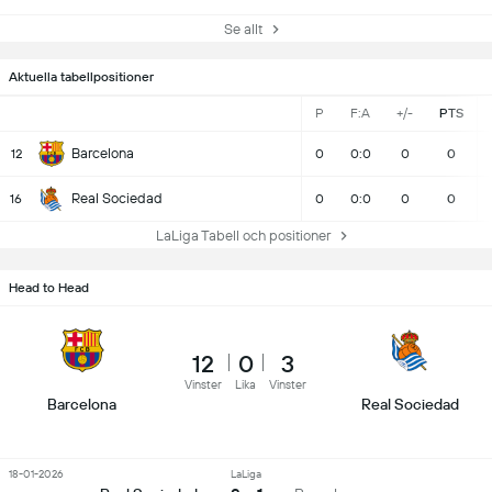
Se allt
Aktuella tabellpositioner
P
F:A
+/-
PTS
Barcelona
12
0
0:0
0
0
Real Sociedad
16
0
0:0
0
0
LaLiga Tabell och positioner
Head to Head
12
0
3
Vinster
Lika
Vinster
Barcelona
Real Sociedad
18-01-2026
LaLiga