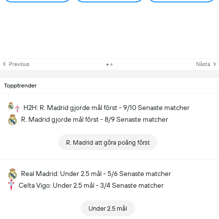
Previous
Nästa
Topptrender
H2H: R. Madrid gjorde mål först - 9/10 Senaste matcher
R. Madrid gjorde mål först - 8/9 Senaste matcher
R. Madrid att göra poäng först
Real Madrid: Under 2.5 mål - 5/6 Senaste matcher
Celta Vigo: Under 2.5 mål - 3/4 Senaste matcher
Under 2.5 mål