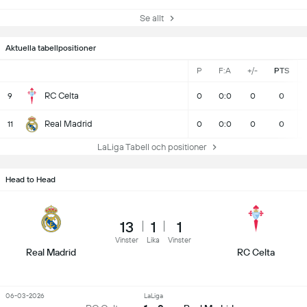
Se allt
Aktuella tabellpositioner
P
F:A
+/-
PTS
RC Celta
9
0
0:0
0
0
Real Madrid
11
0
0:0
0
0
LaLiga Tabell och positioner
Head to Head
13
1
1
Vinster
Lika
Vinster
Real Madrid
RC Celta
06-03-2026
LaLiga