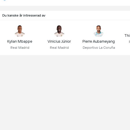
Du kanske är intresserad av
Thi
Kylian Mbappe
Vinicius Júnior
Pierre Aubameyang
Real Madrid
Real Madrid
Deportivo La Coruña