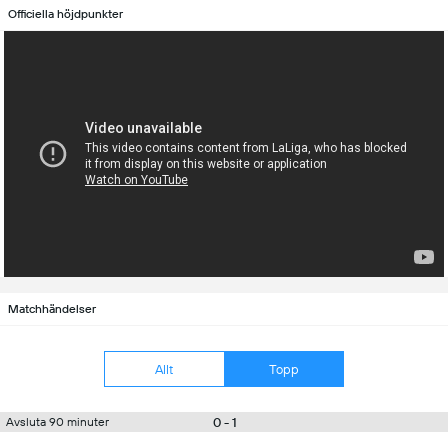
Officiella höjdpunkter
Matchhändelser
Allt
Topp
0 - 1
Avsluta 90 minuter