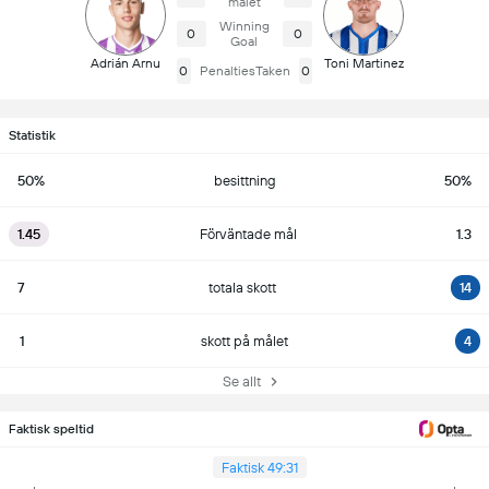
målet
Winning
0
0
Goal
Adrián Arnu
Toni Martinez
0
PenaltiesTaken
0
Statistik
50%
besittning
50%
1.45
Förväntade mål
1.3
7
totala skott
14
1
skott på målet
4
Se allt
Faktisk speltid
Faktisk 49:31