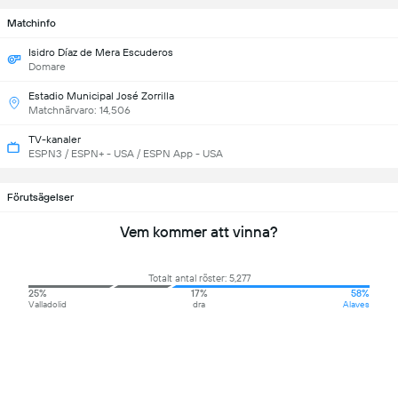
Matchinfo
Isidro Díaz de Mera Escuderos
Domare
Estadio Municipal José Zorrilla
Matchnärvaro: 14,506
TV-kanaler
ESPN3 / ESPN+ - USA / ESPN App - USA
Förutsägelser
Vem kommer att vinna?
Totalt antal röster: 5,277
25%
17%
58%
Valladolid
dra
Alaves