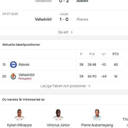
0 - 2
Valladolid
Alaves
04-07-2020
LaLiga
1 - 0
Valladolid
Alaves
Se allt
Aktuella tabellpositioner
P
F:A
+/-
PTS
Alaves
15
38
38:48
-10
42
1
Valladolid
20
38
26:90
-64
16
Relegated
LaLiga Tabell och positioner
Du kanske är intresserad av
Thi
Kylian Mbappe
Vinicius Júnior
Pierre Aubameyang