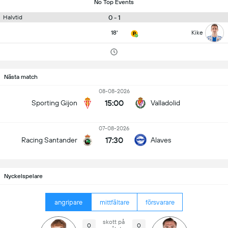
No Top Events
0 - 1
Halvtid
18'
Kike
Nästa match
08-08-2026
15:00
Sporting Gijon
Valladolid
07-08-2026
17:30
Racing Santander
Alaves
Nyckelspelare
angripare
mittfältare
försvarare
skott på
0
0