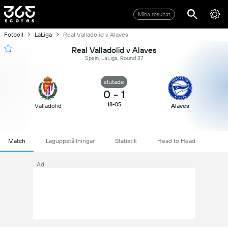
Mina resultat
Fotboll
LaLiga
Real Valladolid v Alaves
Real Valladolid v Alaves
Spain, LaLiga, Round 37
slutade
0
-
1
18-05
Valladolid
Alaves
Match
Laguppställningar
Statistik
Head to Head
Ad