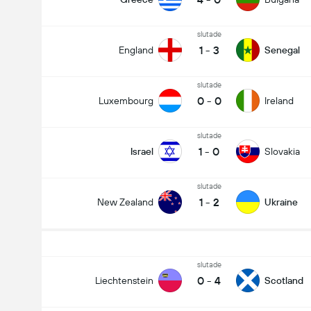
slutade
1
-
3
England
Senegal
slutade
0
-
0
Luxembourg
Ireland
slutade
1
-
0
Israel
Slovakia
slutade
1
-
2
New Zealand
Ukraine
Totalt mål i matchen (2.5)
slutade
0
-
4
Liechtenstein
Scotland
Totalt antal röster: 3,464