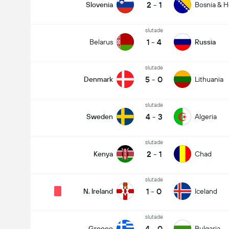
2
-
1
Slovenia
Bosnia & H
slutade
1
-
4
Belarus
Russia
slutade
5
-
0
Denmark
Lithuania
slutade
4
-
3
Sweden
Algeria
slutade
2
-
1
Kenya
Chad
slutade
1
-
0
N. Ireland
Iceland
slutade
4
-
0
Greece
Bulgaria