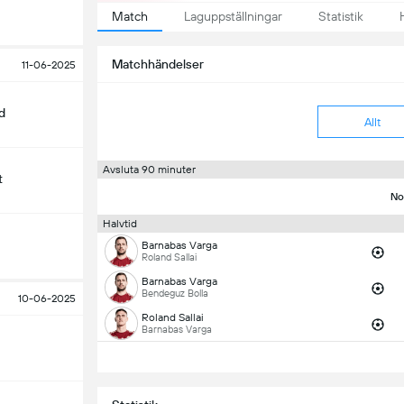
Match
Laguppställningar
Statistik
Matchhändelser
11-06-2025
d
Allt
Avsluta 90 minuter
t
No
Halvtid
Barnabas Varga
Roland Sallai
Barnabas Varga
Bendeguz Bolla
10-06-2025
Roland Sallai
Barnabas Varga