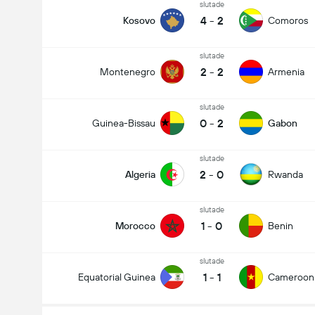
slutade
4
-
2
Kosovo
Comoros
slutade
2
-
2
Montenegro
Armenia
slutade
0
-
2
Guinea-Bissau
Gabon
slutade
2
-
0
Algeria
Rwanda
slutade
1
-
0
Morocco
Benin
slutade
1
-
1
Equatorial Guinea
Cameroon