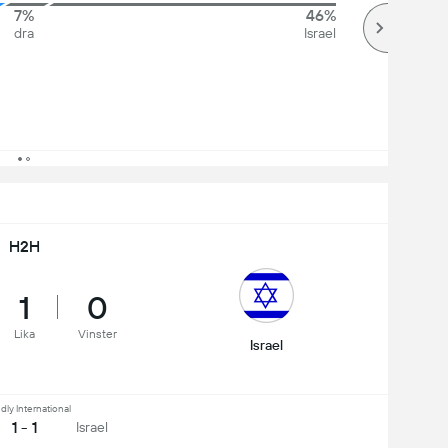
7%
46%
dra
Israel
H2H
1
0
Lika
Vinster
Israel
dly International
1 - 1
Israel