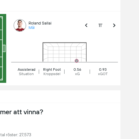
Roland Sallai
11'
Mål
Assisterad
Right Foot
0.56
0.93
Situation
Kroppsdel
xG
xGOT
er att vinna?
tal röster: 27,573