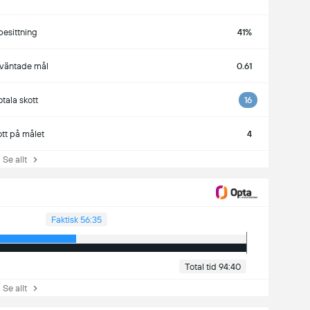
besittning
41%
rväntade mål
0.61
otala skott
16
ott på målet
4
e allt
Faktisk 56:35
Total tid 94:40
e allt