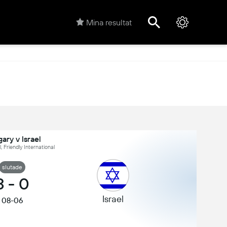
Mina resultat
ary v Israel
, Friendly International
slutade
3
-
0
Israel
08-06