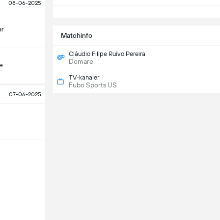
08-06-2025
S
ar
Matchinfo
Cláudio Filipe Ruivo Pereira
Domare
e
TV-kanaler
Fubo Sports US
07-06-2025