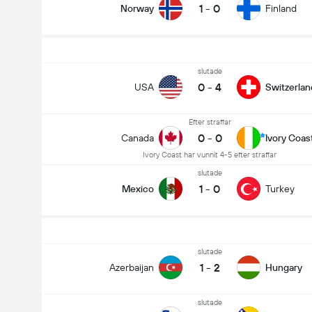
1
-
0
Norway
Finland
slutade
0
-
4
USA
Switzerlan
Efter straffar
0
-
0
Canada
Ivory Coas
Ivory Coast har vunnit 4-5 efter straffar
slutade
1
-
0
Mexico
Turkey
slutade
1
-
2
Azerbaijan
Hungary
slutade