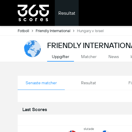
Resultat
Fotboll
Friendly International
Hungary v Israel
FRIENDLY INTERNATION
Uppgifter
Matcher
News
Senaste matcher
Resultat
Fi
Last Scores
slutade