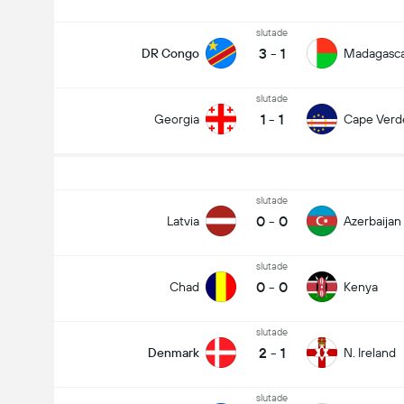
slutade
3
-
1
DR Congo
Madagasc
slutade
1
-
1
Georgia
Cape Verd
slutade
0
-
0
Latvia
Azerbaijan
slutade
0
-
0
Chad
Kenya
slutade
2
-
1
Denmark
N. Ireland
slutade