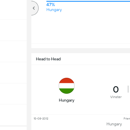
63%
47%
över
Hungary
Head to Head
0
Vinster
Hungary
15-08-2012
Frien
Hungary