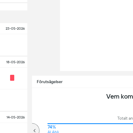
23-05-2026
18-05-2026
Förutsägelser
Vem komm
14-05-2026
Totalt an
67%
74%
över
Al Ahli