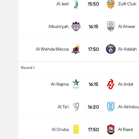
15:50
Al Jeel
Zulfi Club
16:15
Albukiryah
Al Anwar
17:50
Al Wehda Mecca
Al-Adalah
Round 1
16:15
Al-Najma
Al-Jndal
16:20
Al Ta'i
Al-Akhdou
17:50
Al Oruba
Al Raed