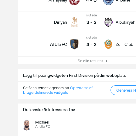
4
-
0
Al Faysaly
Al Baten
slutade
3
-
2
Diriyah
Albukiryah
slutade
4
-
2
Al Ula FC
Zulfi Club
Se alla resultat
Lägg till poängwidgeten First Division på din webbplats
Se fler alternativ genom att
Oprettelse af
Generera 
brugerdefinerede widgets
Du kanske är intresserad av
Michael
Al Ula FC