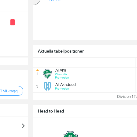
Aktuella tabellpositioner
Al Ahli
1
Won title
Promotion
Al-Akhdoud
3
Promotion
HTML-tagg
Division 1 Ta
Head to Head