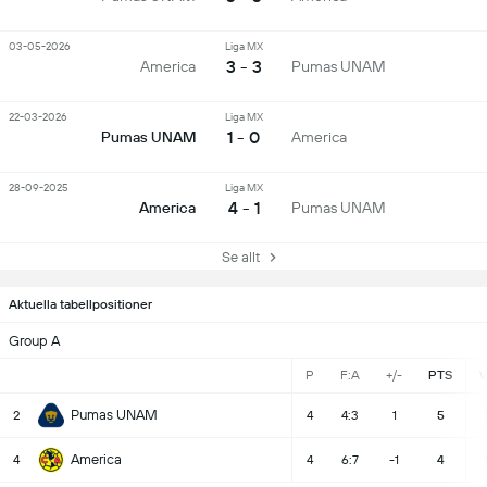
03-05-2026
Liga MX
3 - 3
America
Pumas UNAM
22-03-2026
Liga MX
1 - 0
Pumas UNAM
America
28-09-2025
Liga MX
4 - 1
America
Pumas UNAM
Se allt
Aktuella tabellpositioner
Group A
P
F:A
+/-
PTS
Pumas UNAM
2
4
4:3
1
5
America
4
4
6:7
-1
4