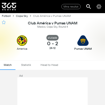
Mina resultat
Fotboll
Copa Sky
Club América v Pumas UNAM
Club América v Pumas UNAM
Mexico, Copa Sky, Round 4
slutade
0
-
2
24-12
America
Pumas UNAM
Match
Statistik
Head to Head
Ad