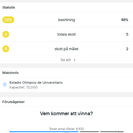
Statistik
52%
besittning
48%
8
totala skott
5
4
skott på målet
2
Se allt
Matchinfo
Estadio Olímpico de Universitario
Kapacitet: 72,000
Förutsägelser
Vem kommer att vinna?
Totalt antal röster: 4,930