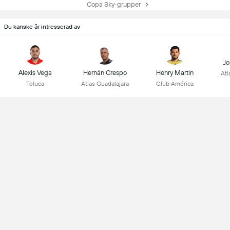
Copa Sky-grupper
Du kanske är intresserad av
Jo
Alexis Vega
Hernán Crespo
Henry Martin
Atl
Toluca
Atlas Guadalajara
Club América