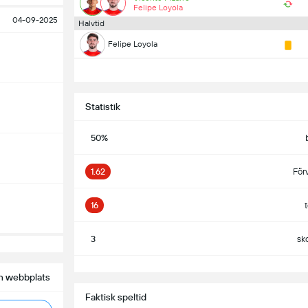
Felipe Loyola
04-09-2025
Halvtid
Felipe Loyola
Statistik
50%
1.62
För
16
3
sk
S
n webbplats
Faktisk speltid