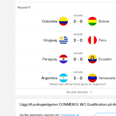
Round 17
slutade
3
-
0
Colombia
Bolivia
slutade
3
-
0
Uruguay
Peru
slutade
0
-
0
Paraguay
Ecuador
slutade
3
-
0
Argentina
Venezuela
Messi's last official home game for Argentina?
Se alla resultat
Lägg till poängwidgeten CONMEBOL WC Qualification på di
Se fler alternativ genom att
Oprettelse af