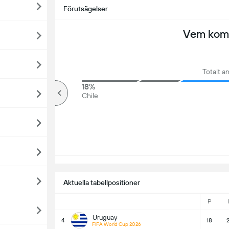
Förutsägelser
Vem komm
Totalt an
76%
18%
över
Chile
Aktuella tabellpositioner
P
Uruguay
4
18
2
FIFA World Cup 2026