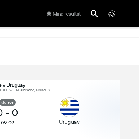
Mina resultat
e v Uruguay
BOL WC Qualification, Round 18
slutade
0
-
0
Uruguay
09-09