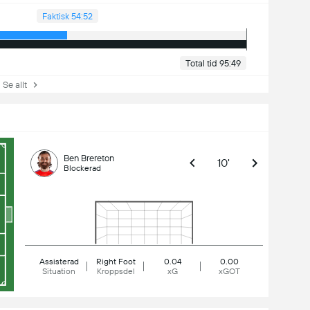
Faktisk 54:52
Total tid 95:49
e allt
Ben Brereton
10'
Blockerad
Assisterad
Right Foot
0.04
0.00
Situation
Kroppsdel
xG
xGOT