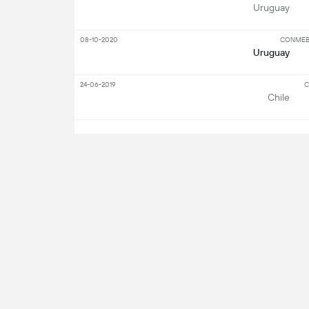
Uruguay
08-10-2020
CONMEBO
Uruguay
24-06-2019
C
Chile
S
Nyckelspelare
angripare
0
t
0
sk
Gonzalo Tapia
0
Få 