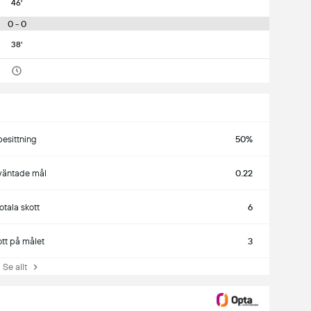
46'
0 - 0
38'
besittning
50%
väntade mål
0.22
totala skott
6
ott på målet
3
e allt