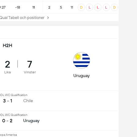
9:27
-18
11
2
5
11
D
L
L
L
D
 Tabell och positioner
H2H
2
7
Lika
Vinster
Uruguay
L WC Qualification
3 - 1
Chile
L WC Qualification
0 - 2
Uruguay
opa America