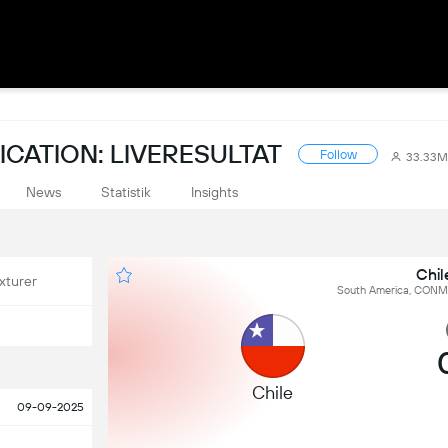
CATION: LIVERESULTAT
Follow
33.33M
News
Statistik
Insights
Chil
xturer
South America, CONME
Chile
09-09-2025