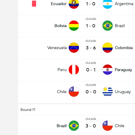
1
-
0
Ecuador
Argentina
slutade
1
-
0
Bolivia
Brazil
slutade
3
-
6
Venezuela
Colombia
slutade
0
-
1
Peru
Paraguay
slutade
0
-
0
Chile
Uruguay
Round 17
slutade
3
-
0
Brazil
Chile