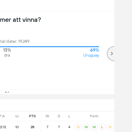
er att vinna?
tal röster: 19,249
13%
69%
dra
Uruguay
F:A
+/-
PTS
W
D
L
Form
2:12
10
28
7
7
4
D
W
W
L
D