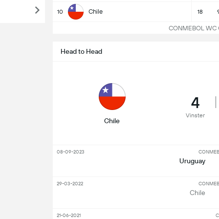
Chile
10
18
CONMEBOL WC Qual
Head to Head
4
Vinster
Chile
08-09-2023
CONMEBO
Uruguay
29-03-2022
CONMEBO
Chile
21-06-2021
C