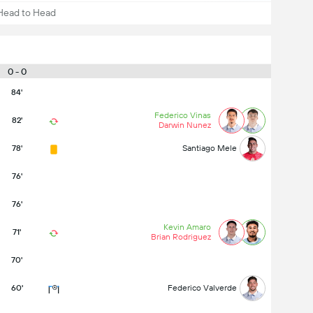
Head to Head
0 - 0
84'
Federico Vinas
82'
Darwin Nunez
78'
Santiago Mele
76'
76'
Kevin Amaro
71'
Brian Rodriguez
70'
60'
Federico Valverde