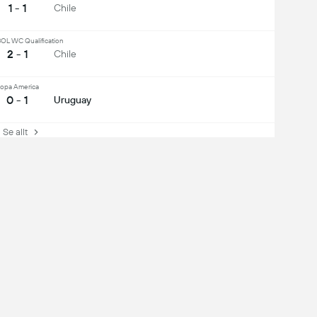
1 - 1
Chile
L WC Qualification
2 - 1
Chile
opa America
0 - 1
Uruguay
e allt
mittfältare
försvarare
otala skott
1
ott på målet
1
offsides
0
Darwin Nunez
den kompletta mobilupplevelsen: