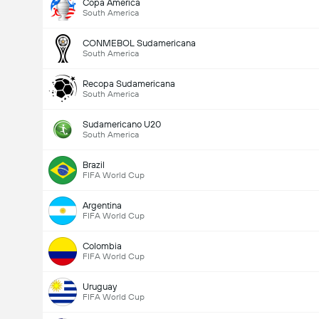
Copa America
South America
CONMEBOL Sudamericana
Totalt mål i matchen (2.5)
South America
Recopa Sudamericana
South America
Totalt antal röster: 527
Sudamericano U20
South America
Brazil
FIFA World Cup
Argentina
FIFA World Cup
Colombia
FIFA World Cup
Uruguay
FIFA World Cup