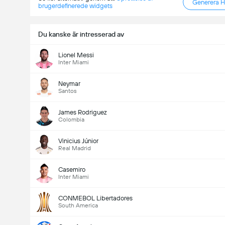
Generera 
brugerdefinerede widgets
Du kanske är intresserad av
Lionel Messi
Inter Miami
Neymar
Santos
James Rodriguez
Colombia
Vinicius Júnior
Real Madrid
Casemiro
Inter Miami
CONMEBOL Libertadores
South America