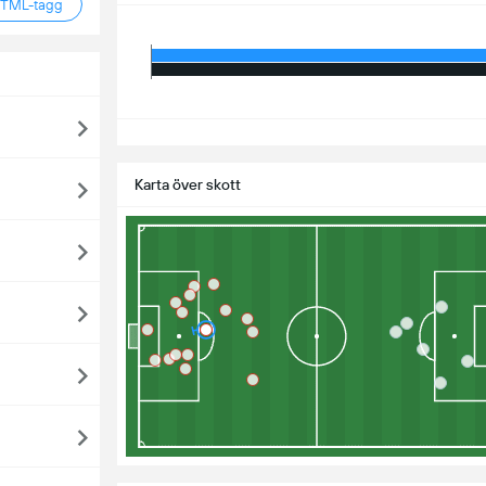
HTML-tagg
S
Karta över skott