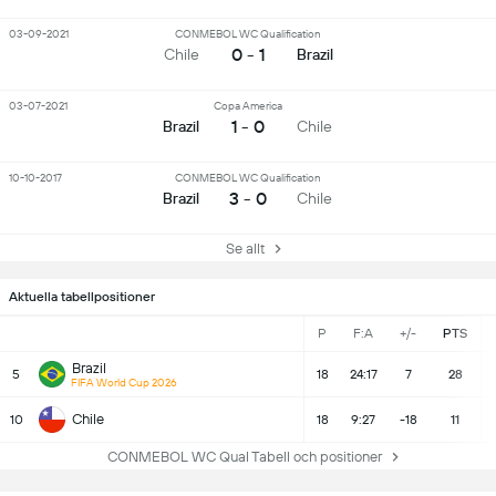
03-09-2021
CONMEBOL WC Qualification
0 - 1
Chile
Brazil
03-07-2021
Copa America
1 - 0
Brazil
Chile
10-10-2017
CONMEBOL WC Qualification
3 - 0
Brazil
Chile
Se allt
Aktuella tabellpositioner
P
F:A
+/-
PTS
Brazil
5
18
24:17
7
28
FIFA World Cup 2026
Chile
10
18
9:27
-18
11
CONMEBOL WC Qual Tabell och positioner