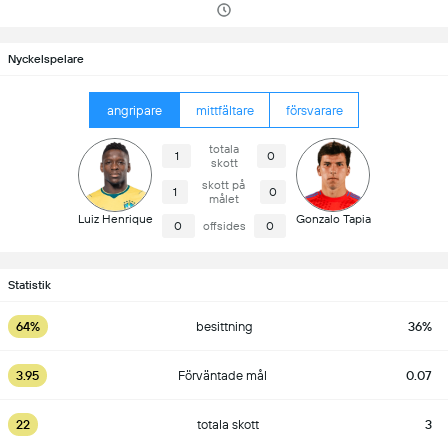
Nyckelspelare
angripare
mittfältare
försvarare
totala
1
0
skott
skott på
1
0
målet
Luiz Henrique
Gonzalo Tapia
0
offsides
0
Statistik
64%
besittning
36%
3.95
Förväntade mål
0.07
22
totala skott
3