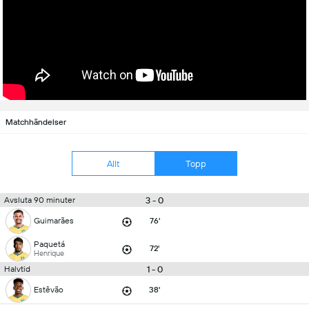
Matchhändelser
Allt
Topp
3 - 0
Avsluta 90 minuter
Guimarães
76'
Paquetá
72'
Henrique
1 - 0
Halvtid
Estêvão
38'