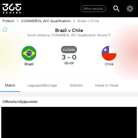
Mina resultat
Fotboll
CONMEBOL WC Qualification
Brazil v Chile
Brazil v Chile
South America, CONMEBOL WC Qualification, Round 17
slutade
3
-
0
05-09
Brazil
Chile
Match
Laguppställningar
Statistik
Head to Head
Officiella höjdpunkter