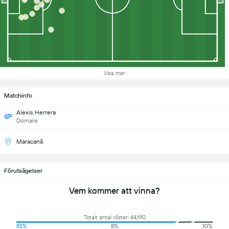
Visa mer
Matchinfo
Alexis Herrera
Domare
Maracanã
Förutsägelser
Vem kommer att vinna?
Totalt antal röster: 44,190
82%
8%
10%