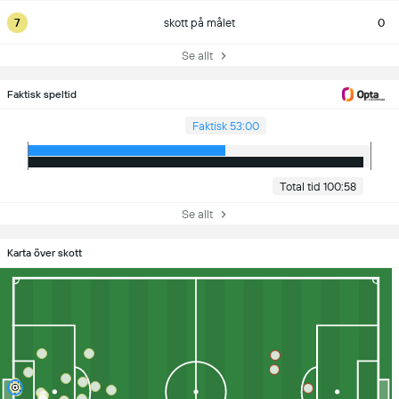
7
skott på målet
0
Se allt
Faktisk speltid
Faktisk 53:00
Total tid 100:58
Se allt
Karta över skott