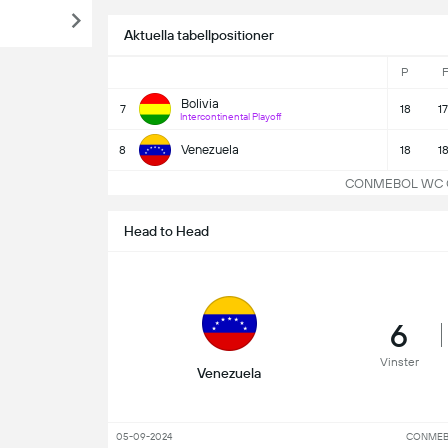
Aktuella tabellpositioner
P
F
Bolivia
7
18
1
Intercontinental Playoff
Venezuela
8
18
1
CONMEBOL WC Qual
Head to Head
6
Vinster
Venezuela
05-09-2024
CONMEBO