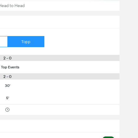
Head to Head
Topp
2 - 0
 Top Events
2 - 0
30'
5'