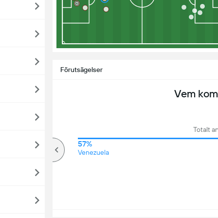
Förutsägelser
Vem komm
Totalt an
67%
57%
över
Venezuela