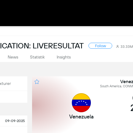
CATION: LIVERESULTAT
Follow
33.33M
News
Statistik
Insights
Venezu
xturer
South America, CONME
Venezuela
09-09-2025