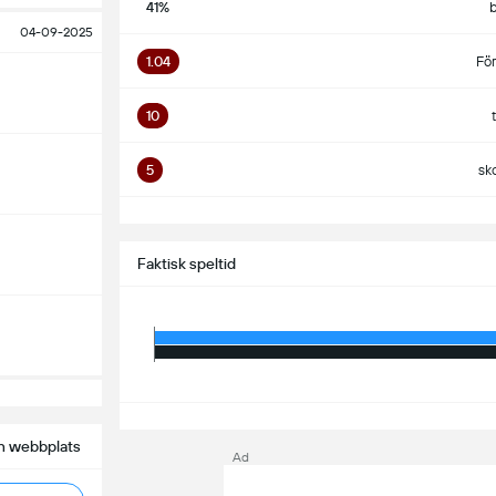
41%
b
04-09-2025
1.04
Fö
10
5
sk
S
Faktisk speltid
S
n webbplats
Ad