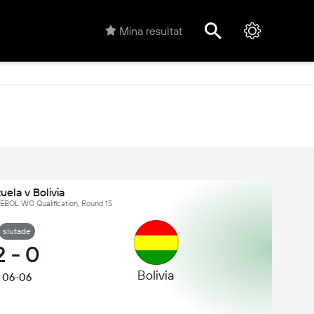
Mina resultat
ela v Bolivia
BOL WC Qualification, Round 15
slutade
2
-
0
Bolivia
06-06