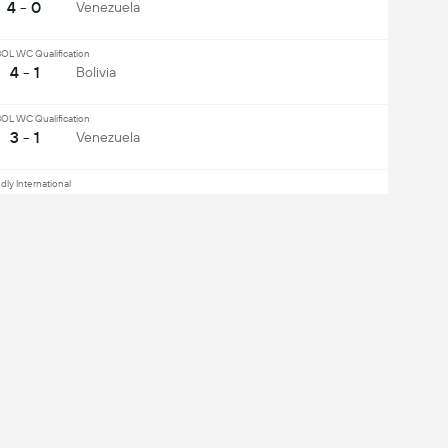
4 - 0
Venezuela
L WC Qualification
4 - 1
Bolivia
L WC Qualification
3 - 1
Venezuela
dly International
4 - 1
Bolivia
opa America
1 - 3
Venezuela
e allt
mittfältare
försvarare
den kompletta mobilupplevelsen: