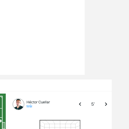
Héctor Cuellar
5'
Mål