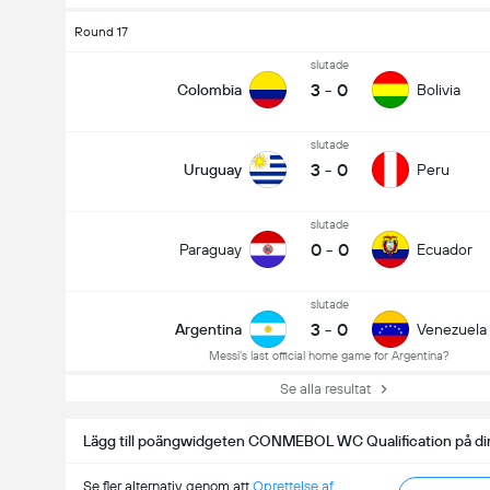
Round 17
slutade
3
-
0
Colombia
Bolivia
slutade
3
-
0
Uruguay
Peru
slutade
0
-
0
Paraguay
Ecuador
slutade
3
-
0
Argentina
Venezuela
Messi's last official home game for Argentina?
Se alla resultat
Lägg till poängwidgeten CONMEBOL WC Qualification på di
Se fler alternativ genom att
Oprettelse af