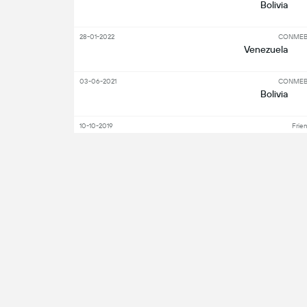
Bolivia
28-01-2022
CONMEBO
Venezuela
03-06-2021
CONMEBO
Bolivia
10-10-2019
Frien
Venezuela
22-06-2019
C
Bolivia
S
Nyckelspelare
angripare
Få 