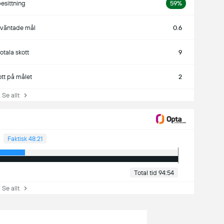
esittning
59%
rväntade mål
0.6
totala skott
9
ott på målet
2
e allt
Faktisk 48:21
Total tid 94:54
e allt