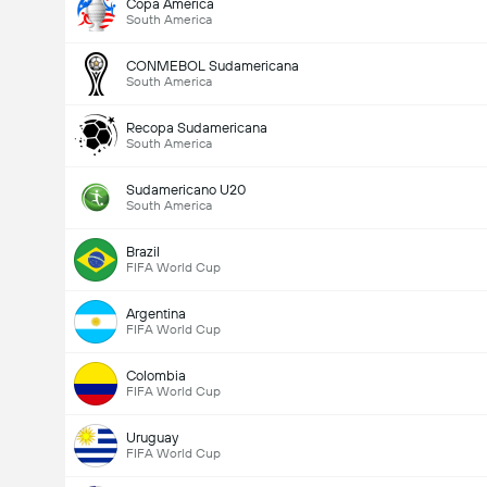
Copa America
South America
CONMEBOL Sudamericana
South America
Recopa Sudamericana
South America
Sudamericano U20
Totalt mål i matchen (2.5)
South America
Brazil
FIFA World Cup
Totalt antal röster: 1,810
Argentina
FIFA World Cup
Colombia
FIFA World Cup
Uruguay
FIFA World Cup