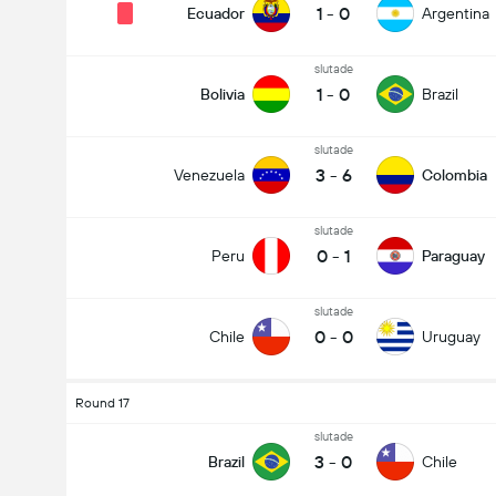
1
-
0
Ecuador
Argentina
slutade
1
-
0
Bolivia
Brazil
slutade
3
-
6
Venezuela
Colombia
slutade
0
-
1
Peru
Paraguay
slutade
0
-
0
Chile
Uruguay
Round 17
slutade
3
-
0
Brazil
Chile