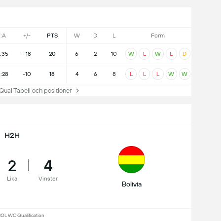
:A
+/-
PTS
W
D
L
Form
7:35
-18
20
6
2
10
W
L
W
L
D
8:28
-10
18
4
6
8
L
L
L
W
W
 Tabell och positioner
H2H
2
4
Lika
Vinster
Bolivia
L WC Qualification