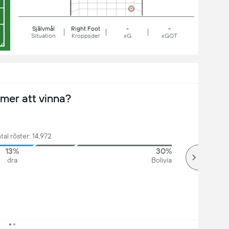
Självmål
Right Foot
-
-
Situation
Kroppsdel
xG
xGOT
er att vinna?
tal röster: 14,972
13%
30%
dra
Bolivia