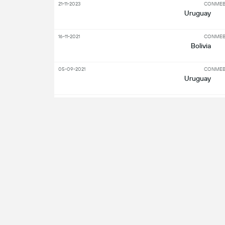
21-11-2023
CONMEBO
Uruguay
16-11-2021
CONMEBO
Bolivia
05-09-2021
CONMEBO
Uruguay
24-06-2021
C
Bolivia
S
Nyckelspelare
angripare
Få 
5
t