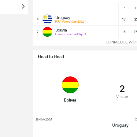
P
F
Uruguay
4
18
2
FIFA World Cup 2026
Bolivia
7
18
1
Intercontinental Playoff
CONMEBOL WC Qual
Head to Head
2
Vinster
Bolivia
28-06-2024
C
Uruguay