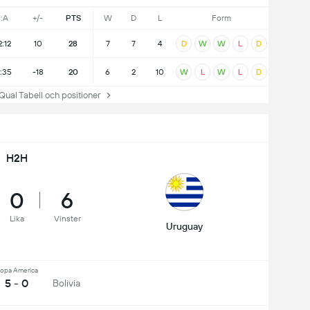
:A
+/-
PTS
W
D
L
Form
2:12
10
28
7
7
4
D
W
W
L
D
7:35
-18
20
6
2
10
W
L
W
L
D
 Tabell och positioner
H2H
0
6
Lika
Vinster
Uruguay
opa America
5 - 0
Bolivia