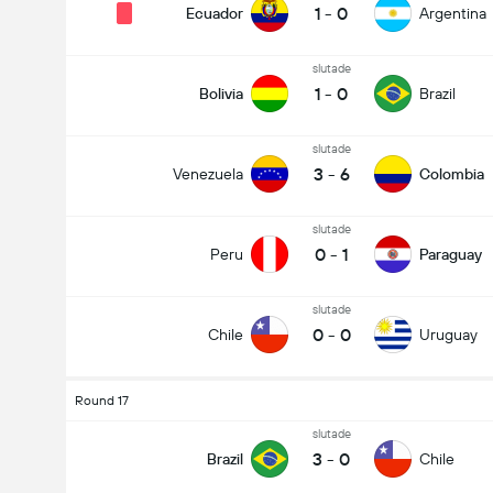
1
-
0
Ecuador
Argentina
slutade
1
-
0
Bolivia
Brazil
slutade
3
-
6
Venezuela
Colombia
slutade
0
-
1
Peru
Paraguay
slutade
0
-
0
Chile
Uruguay
Round 17
slutade
3
-
0
Brazil
Chile