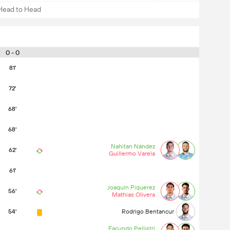
Head to Head
0 - 0
81'
72'
68'
68'
Nahitan Nández
62'
Guillermo Varela
61'
Joaquin Piquerez
56'
Mathias Olivera
54'
Rodrigo Bentancur
Facundo Pellistri