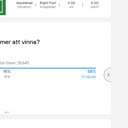
Assisterad
Right Foot
0.02
0.00
Situation
Kroppsdel
xG
xGOT
er att vinna?
tal röster: 29,645
14%
58%
dra
Uruguay