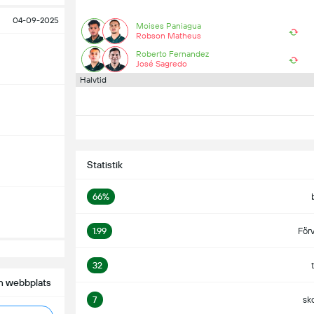
04-09-2025
Moises Paniagua
Robson Matheus
Roberto Fernandez
José Sagredo
Halvtid
Statistik
66%
1.99
För
32
n webbplats
7
sk