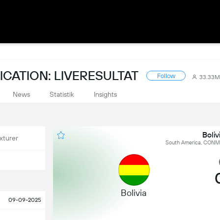
CATION: LIVERESULTAT
Follow
33.33M
News
Statistik
Insights
Boliv
xturer
South America, CONME
Bolivia
09-09-2025