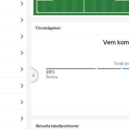
Förutsägelser
Vem komm
Totalt an
70%
28%
över
Bolivia
Aktuella tabellpositioner