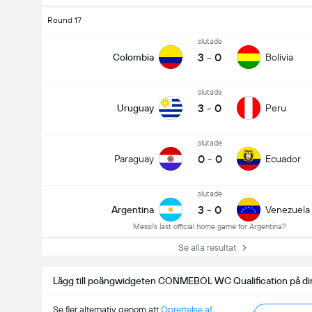
Round 17
slutade
3
-
0
Colombia
Bolivia
slutade
3
-
0
Uruguay
Peru
slutade
0
-
0
Paraguay
Ecuador
slutade
3
-
0
Argentina
Venezuela
Messi's last official home game for Argentina?
Se alla resultat
Lägg till poängwidgeten CONMEBOL WC Qualification på di
Se fler alternativ genom att
Oprettelse af