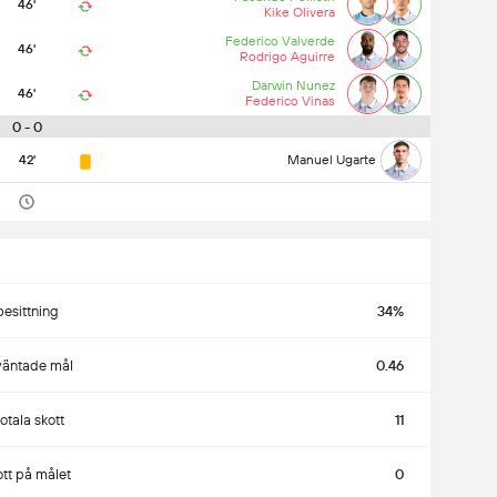
46'
Kike Olivera
Federico Valverde
46'
Rodrigo Aguirre
Darwin Nunez
46'
Federico Vinas
0 - 0
42'
Manuel Ugarte
besittning
34%
väntade mål
0.46
totala skott
11
ott på målet
0