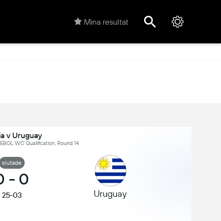
Mina resultat
ia v Uruguay
BOL WC Qualification, Round 14
slutade
0
-
0
Uruguay
25-03