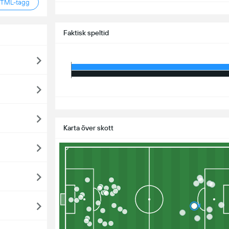
HTML-tagg
S
Faktisk speltid
S
Karta över skott