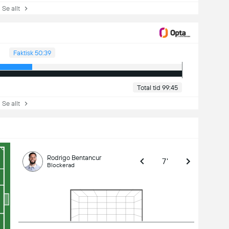
e allt
Faktisk 50:39
Total tid 99:45
e allt
Rodrigo Bentancur
7'
Blockerad