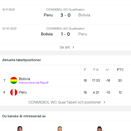
12-11-2021
CONMEBOL WC Qualification
3 - 0
Peru
Bolivia
10-10-2021
CONMEBOL WC Qualification
1 - 0
Bolivia
Peru
Se allt
Aktuella tabellpositioner
P
F:A
+/-
PTS
Bolivia
7
18
17:35
-18
20
Intercontinental Playoff
Peru
9
18
6:21
-15
12
CONMEBOL WC Qual Tabell och positioner
Du kanske är intresserad av