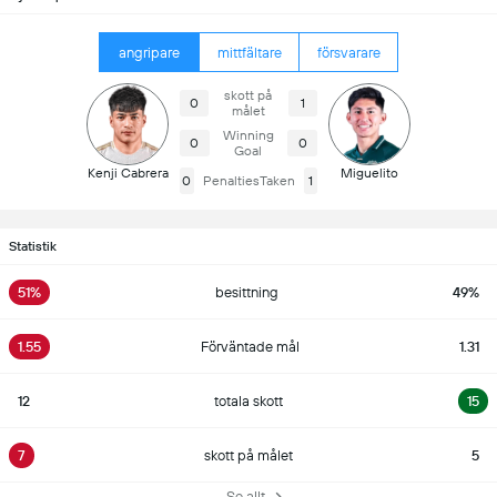
angripare
mittfältare
försvarare
skott på
0
1
målet
Winning
0
0
Goal
Kenji Cabrera
Miguelito
0
PenaltiesTaken
1
Statistik
51%
besittning
49%
1.55
Förväntade mål
1.31
12
totala skott
15
7
skott på målet
5
Se allt