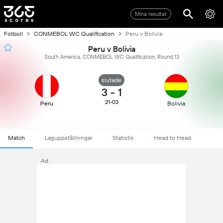
Mina resultat
Fotboll
CONMEBOL WC Qualification
Peru v Bolivia
Peru v Bolivia
South America, CONMEBOL WC Qualification, Round 13
slutade
3
-
1
21-03
Peru
Bolivia
Match
Laguppställningar
Statistik
Head to Head
Ad