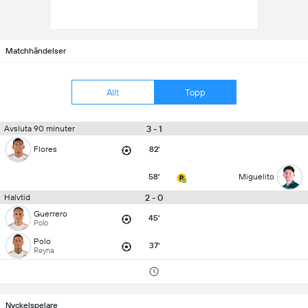
Matchhändelser
Allt
Topp
3 - 1
Avsluta 90 minuter
Flores
82'
58'
Miguelito
2 - 0
Halvtid
Guerrero
45'
Polo
Polo
37'
Reyna
Nyckelspelare