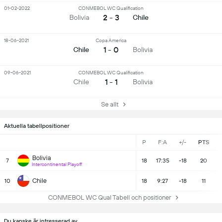
01-02-2022
CONMEBOL WC Qualification
2 - 3
Bolivia
Chile
18-06-2021
Copa America
1 - 0
Chile
Bolivia
09-06-2021
CONMEBOL WC Qualification
1 - 1
Chile
Bolivia
Se allt
Aktuella tabellpositioner
P
F:A
+/-
PTS
Bolivia
7
18
17:35
-18
20
Intercontinental Playoff
Chile
10
18
9:27
-18
11
CONMEBOL WC Qual Tabell och positioner
Du kanske är intresserad av