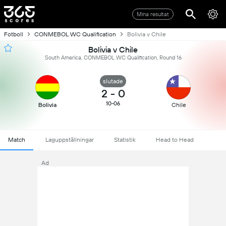
Mina resultat
Fotboll
CONMEBOL WC Qualification
Bolivia v Chile
Bolivia v Chile
South America, CONMEBOL WC Qualification, Round 16
slutade
2
-
0
10-06
Bolivia
Chile
Match
Laguppställningar
Statistik
Head to Head
Ad