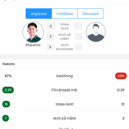
angripare
mittfältare
försvarare
totala
5
skott
skott på
3
målet
Miguelito
skott
2
blockerade
Statistik
47%
besittning
53%
2.29
Förväntade mål
0.29
16
totala skott
13
7
skott på målet
2
Se allt