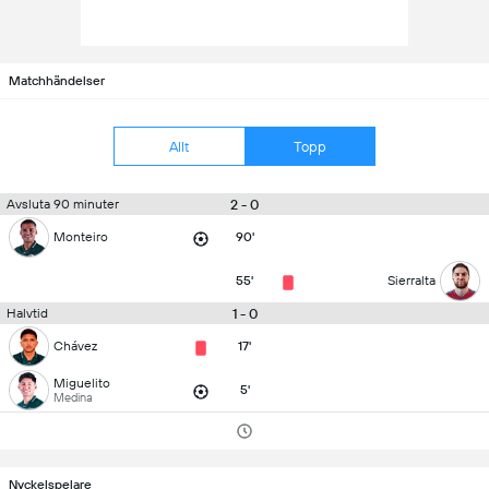
Matchhändelser
Allt
Topp
2 - 0
Avsluta 90 minuter
Monteiro
90'
55'
Sierralta
1 - 0
Halvtid
Chávez
17'
Miguelito
5'
Medina
Nyckelspelare