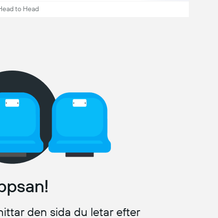
Head to Head
ppsan!
ittar den sida du letar efter