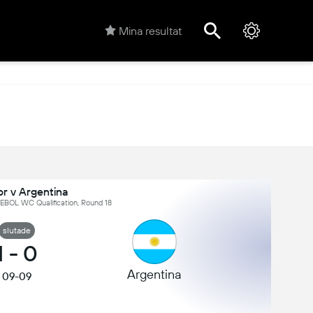
Mina resultat
r v Argentina
BOL WC Qualification, Round 18
slutade
1
-
0
Argentina
09-09