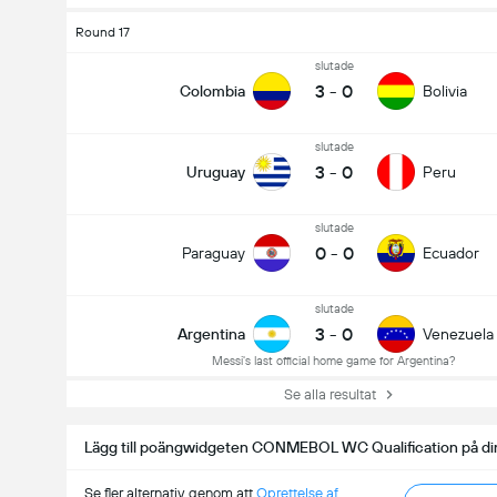
Round 17
slutade
3
-
0
Colombia
Bolivia
slutade
3
-
0
Uruguay
Peru
slutade
0
-
0
Paraguay
Ecuador
slutade
3
-
0
Argentina
Venezuela
Messi's last official home game for Argentina?
Se alla resultat
Lägg till poängwidgeten CONMEBOL WC Qualification på di
Se fler alternativ genom att
Oprettelse af