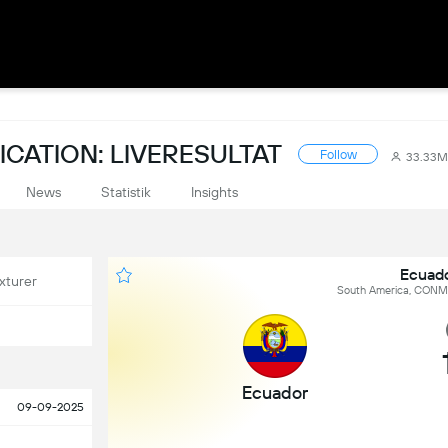
CATION: LIVERESULTAT
Follow
33.33M
News
Statistik
Insights
Ecuado
xturer
South America, CONME
Ecuador
09-09-2025