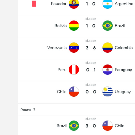
1
-
0
Ecuador
Argentina
slutade
1
-
0
Bolivia
Brazil
slutade
3
-
6
Venezuela
Colombia
slutade
0
-
1
Peru
Paraguay
slutade
0
-
0
Chile
Uruguay
Round 17
slutade
3
-
0
Brazil
Chile