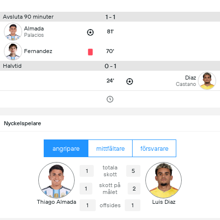
1 - 1
Avsluta 90 minuter
Almada
81'
Palacios
Fernandez
70'
0 - 1
Halvtid
Diaz
24'
Castano
Nyckelspelare
angripare
mittfältare
försvarare
totala
1
5
skott
skott på
1
2
målet
Thiago Almada
Luis Diaz
1
offsides
1