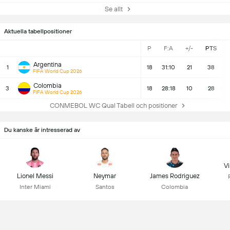
Se allt
Aktuella tabellpositioner
P
F:A
+/-
PTS
Argentina
1
18
31:10
21
38
FIFA World Cup 2026
Colombia
3
18
28:18
10
28
FIFA World Cup 2026
CONMEBOL WC Qual Tabell och positioner
Du kanske är intresserad av
Vi
Lionel Messi
Neymar
James Rodriguez
Inter Miami
Santos
Colombia