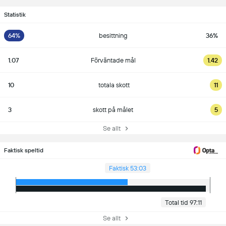
Statistik
64%
besittning
36%
1.07
Förväntade mål
1.42
10
totala skott
11
3
skott på målet
5
Se allt
Faktisk speltid
Faktisk 53:03
Total tid 97:11
Se allt