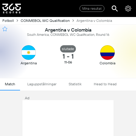
Mina resultat
Fotboll
CONMEBOL WC Qualification
Argentina v Colombia
Argentina v Colombia
South America, CONMEBOL WC Qualification, Round 16
slutade
1
-
1
11-06
Argentina
Colombia
Match
Laguppställningar
Statistik
Head to Head
Ad