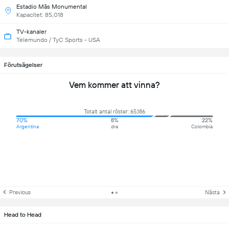
Estadio Mâs Monumental
Kapacitet: 85,018
TV-kanaler
Telemundo / TyC Sports - USA
Förutsägelser
Vem kommer att vinna?
Totalt antal röster: 65,186
70%
8%
22%
Argentina
dra
Colombia
Previous
Nästa
Head to Head