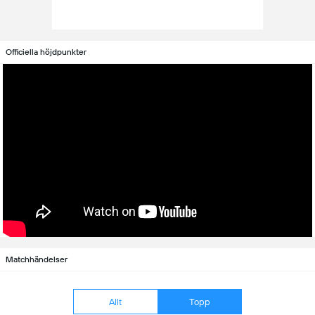
Officiella höjdpunkter
Matchhändelser
Allt
Topp