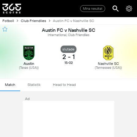
Mina resultat
Fotboll
Club Friendlies
Austin FC v Nashville SC
Austin FC v Nashville SC
International, Club Friendlies
slutade
2
-
1
15-02
Austin
Nashville SC
(Texas (USA))
(Tennessee (USA))
Match
Statistik
Head to Head
Ad