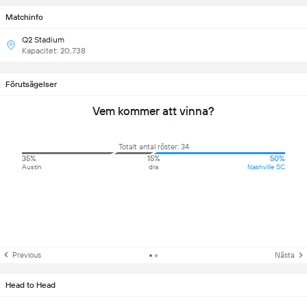
Matchinfo
Q2 Stadium
Kapacitet: 20,738
Förutsägelser
Vem kommer att vinna?
Totalt antal röster: 34
35%
15%
50%
Austin
dra
Nashville SC
Previous
Nästa
Head to Head