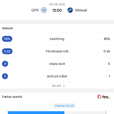
08-08-2026
13:00
QPR
Millwall
Statistik
58%
besittning
42%
0.62
Förväntade mål
0.36
11
totala skott
5
5
skott på målet
1
Se allt
Faktisk speltid
Faktisk 53:25