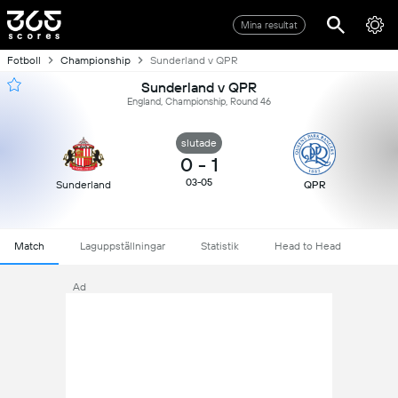
Mina resultat
Fotboll
Championship
Sunderland v QPR
Sunderland v QPR
England, Championship, Round 46
slutade
0
-
1
03-05
Sunderland
QPR
Match
Laguppställningar
Statistik
Head to Head
Ad