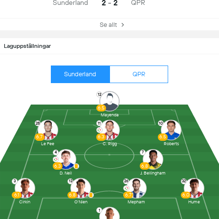
2 - 2
Sunderland
QPR
Se allt
Laguppställningar
Sunderland
QPR
12
6.5
Mayenda
28
11
10
6.7
6.3
6.5
Le Fee
C. Rigg
Roberts
4
7
6.3
6.8
D. Neil
J. Bellingham
3
13
26
32
6.1
6.8
6.7
6.0
Cirkin
O'Nien
Mepham
Hume
1