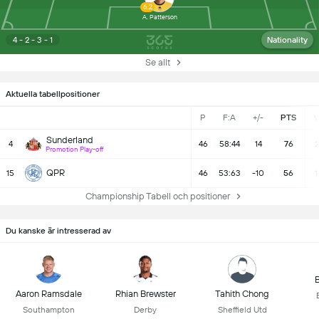
6.2
A. Patterson
4 - 2 - 3 - 1
Nationality
Se allt
Aktuella tabellpositioner
P
F:A
+/-
PTS
Sunderland
4
46
58:44
14
76
2
Promotion Play-off
QPR
15
46
53:63
-10
56
1
Championship Tabell och positioner
Du kanske är intresserad av
B
Aaron Ramsdale
Rhian Brewster
Tahith Chong
Southampton
Derby
Sheffield Utd