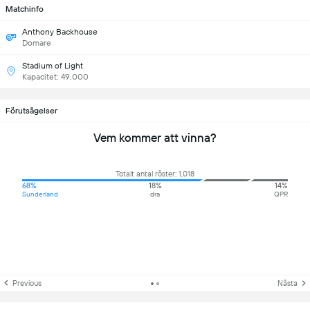
Matchinfo
Anthony Backhouse
Domare
Stadium of Light
Kapacitet: 49,000
Förutsägelser
Vem kommer att vinna?
Totalt antal röster: 1,018
68%
18%
14%
Sunderland
dra
QPR
Previous
Nästa