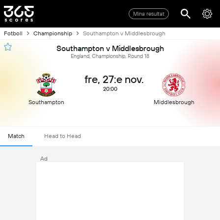
Mina resultat
Fotboll
Championship
Southampton v Middlesbrough
Southampton v Middlesbrough
England, Championship, Round 18
fre, 27:e nov.
20:00
Southampton
Middlesbrough
Match
Head to Head
Ad