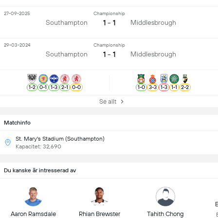
27-09-2025
Championship
1 - 1
Southampton
Middlesbrough
29-03-2024
Championship
1 - 1
Southampton
Middlesbrough
1
-
2
0
-
1
1
-
3
2
-
1
0
-
0
1
-
0
3
-
3
1
-
3
1
-
1
2
-
2
Se allt
Matchinfo
St. Mary's Stadium (Southampton)
Kapacitet: 32,690
Du kanske är intresserad av
B
Aaron Ramsdale
Rhian Brewster
Tahith Chong