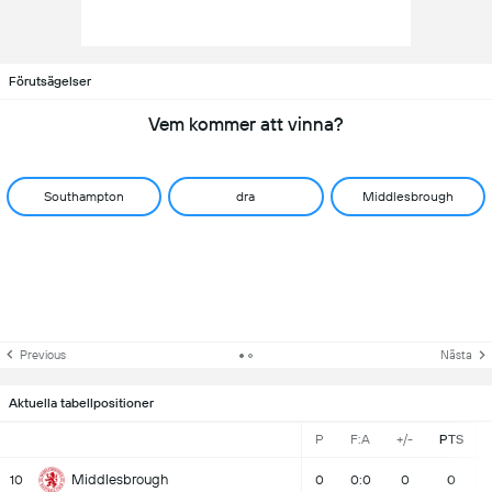
Förutsägelser
Vem kommer att vinna?
Southampton
dra
Middlesbrough
Previous
Nästa
Aktuella tabellpositioner
P
F:A
+/-
PTS
Middlesbrough
10
0
0:0
0
0