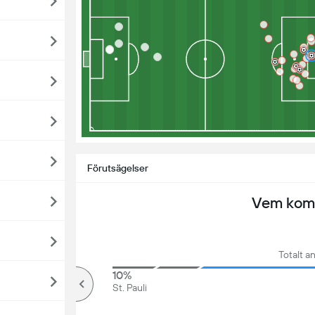
Förutsägelser
Vem komm
Totalt an
89%
10%
över
St. Pauli