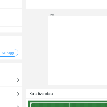
S
Ad
HTML-tagg
Karta över skott