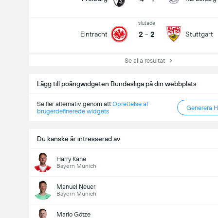
slutade
2
-
2
Eintracht
Stuttgart
Se alla resultat
Lägg till poängwidgeten Bundesliga på din webbplats
Se fler alternativ genom att
Oprettelse af
Generera 
brugerdefinerede widgets
Du kanske är intresserad av
Harry Kane
Bayern Munich
Manuel Neuer
Bayern Munich
Mario Götze