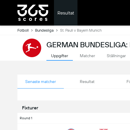
Resultat
Fotboll
Bundesliga
St. Pauli v Bayern Munich
GERMAN BUNDESLIGA: 
Uppgifter
Matcher
Ställningar
Senaste matcher
Resultat
Fi
Fixturer
Round 1