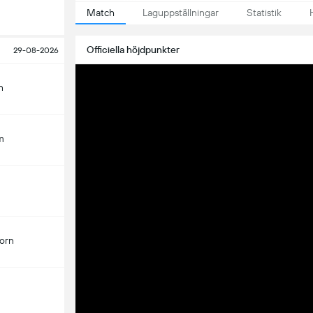
Match
Laguppställningar
Statistik
Officiella höjdpunkter
29-08-2026
n
m
orn