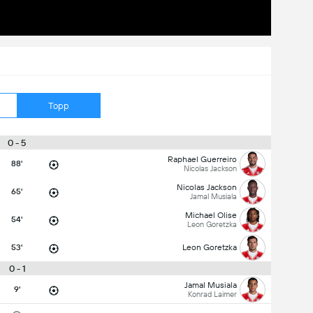
Topp
0 - 5
Raphael Guerreiro
88'
Nicolas Jackson
Nicolas Jackson
65'
Jamal Musiala
Michael Olise
54'
Leon Goretzka
53'
Leon Goretzka
0 - 1
Jamal Musiala
9'
Konrad Laimer