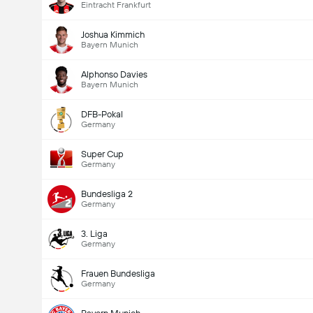
Eintracht Frankfurt
Joshua Kimmich
Bayern Munich
Alphonso Davies
Bayern Munich
DFB-Pokal
Germany
Super Cup
Germany
Bundesliga 2
Totalt mål i matchen (2.5)
Germany
3. Liga
Germany
Frauen Bundesliga
Germany