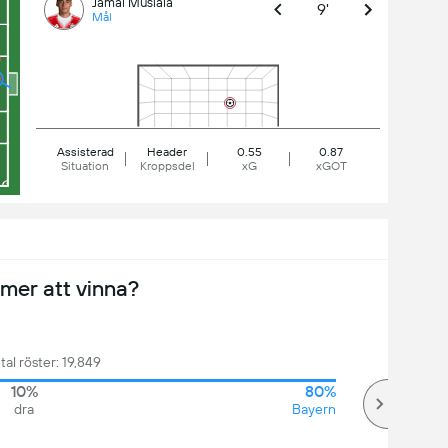
Jamal Musiala
9'
Mål
Assisterad
Header
0.55
0.87
Situation
Kroppsdel
xG
xGOT
er att vinna?
tal röster: 19,849
10%
80%
dra
Bayern