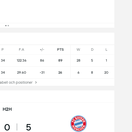
P
F:A
+/-
PTS
W
D
L
34
122:36
86
89
28
5
1
34
29:60
-31
26
6
8
20
ell och positioner
H2H
0
5