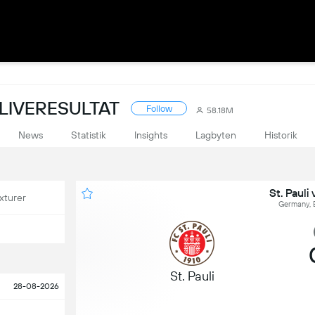
LIVERESULTAT
Follow
58.18M
News
Statistik
Insights
Lagbyten
Historik
St. Pauli
xturer
Germany, 
St. Pauli
28-08-2026