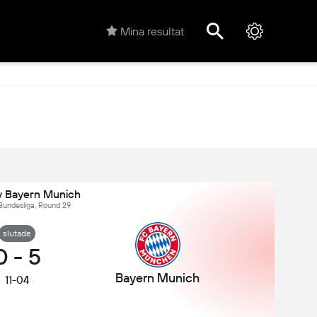
Mina resultat
 v Bayern Munich
Bundesliga, Round 29
slutade
0
-
5
Bayern Munich
11-04