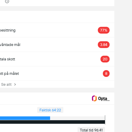
besittning
77%
väntade mål
3.84
tala skott
20
ott på målet
8
e allt
Faktisk 64:22
Total tid 96:41