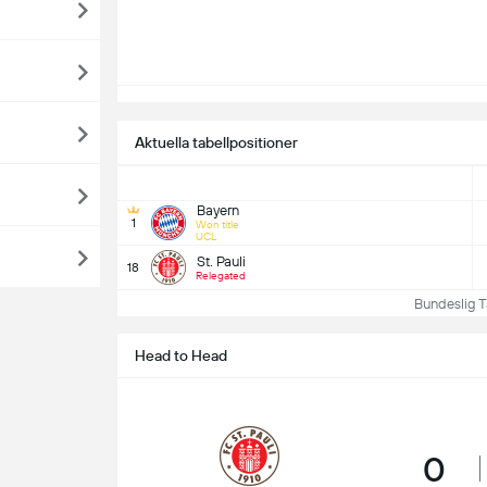
Aktuella tabellpositioner
Bayern
1
Won title
UCL
St. Pauli
18
Relegated
Bundeslig Tab
Head to Head
0