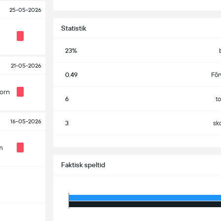
25-05-2026
Statistik
23%
21-05-2026
0.49
För
orn
6
to
16-05-2026
3
sk
S
m
Faktisk speltid