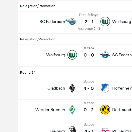
Relegation/Promotion
Efter förlängn.
2
-
1
SC Paderborn
Wolfsburg
Aggregate 2 - 1
Relegation/Promotion
slutade
0
-
0
Wolfsburg
SC Paderb
Round 34
slutade
4
-
0
Gladbach
Hoffenhei
slutade
0
-
2
Werder Bremen
Dortmund
slutade
4
-
1
Freiburg
RB Leipzig