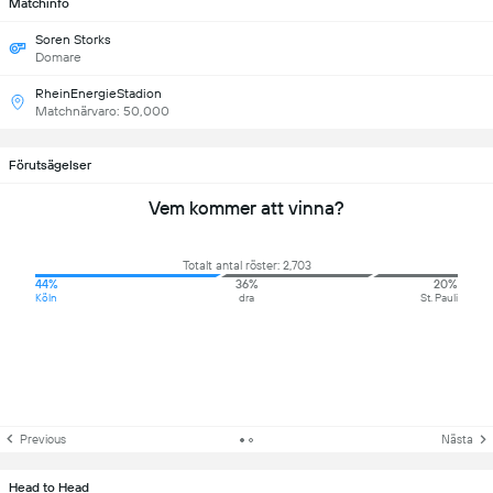
Matchinfo
Soren Storks
Domare
RheinEnergieStadion
Matchnärvaro: 50,000
Förutsägelser
Vem kommer att vinna?
Totalt antal röster: 2,703
44%
36%
20%
Köln
dra
St. Pauli
Previous
Nästa
Head to Head