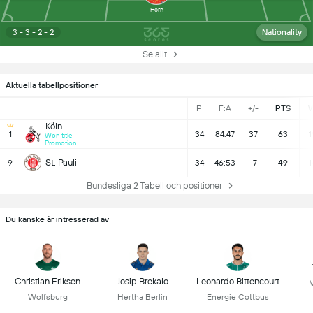
Horn
3 - 3 - 2 - 2
Nationality
Se allt
Aktuella tabellpositioner
P
F:A
+/-
PTS
Köln
1
34
84:47
37
63
1
Won title
Promotion
St. Pauli
9
34
46:53
-7
49
1
Bundesliga 2 Tabell och positioner
Du kanske är intresserad av
Christian Eriksen
Josip Brekalo
Leonardo Bittencourt
Wolfsburg
Hertha Berlin
Energie Cottbus