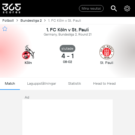
Mina resultat
Fotboll
Bundesliga 2
1. FC Köln v St. Pauli
1. FC Köln v St. Pauli
Germany, Bundesliga 2, Round 21
slutade
4
-
1
08-02
Köln
St. Pauli
Match
Laguppställningar
Statistik
Head to Head
Ad