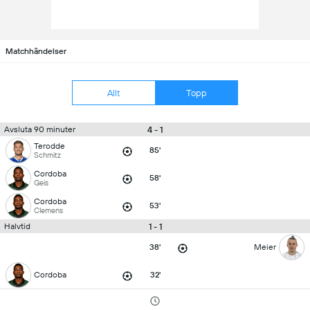
Matchhändelser
Allt
Topp
4 - 1
Avsluta 90 minuter
Terodde
85'
Schmitz
Cordoba
58'
Geis
Cordoba
53'
Clemens
1 - 1
Halvtid
38'
Meier
Cordoba
32'