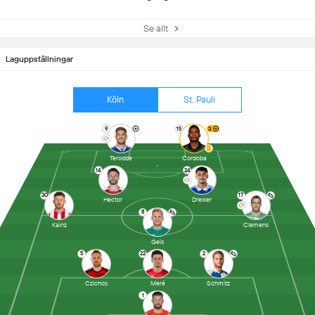
Se allt
Laguppställningar
Köln
St. Pauli
9
15
3
Terodde
Cordoba
14
24
30
17
Hector
Drexler
8
Kainz
Clemens
Geis
5
22
2
Czichos
Meré
Schmitz
1