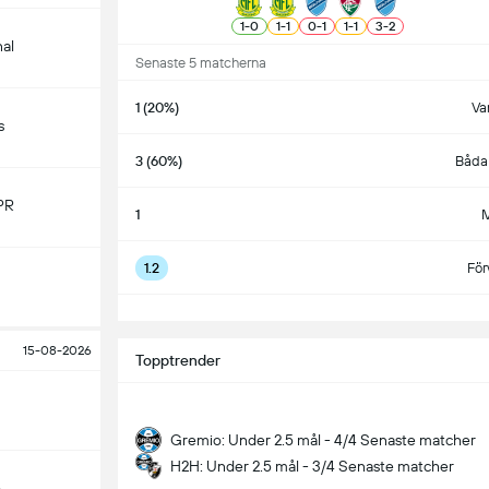
1
-
0
1
-
1
0
-
1
1
-
1
3
-
2
nal
Senaste 5 matcherna
1 (20%)
Va
s
3 (60%)
Båda 
PR
1
M
1.2
För
S
15-08-2026
Topptrender
Gremio: Under 2.5 mål - 4/4 Senaste matcher
H2H: Under 2.5 mål - 3/4 Senaste matcher
o