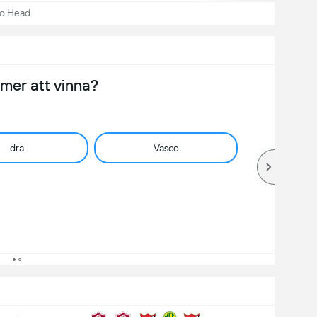
to Head
er att vinna?
dra
Vasco