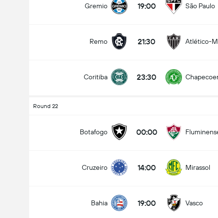
19:00
Gremio
São Paulo
21:30
Remo
Atlético-
Totalt mål i matchen (2.5)
23:30
Coritiba
Chapecoe
under
över
Round 22
00:00
Botafogo
Fluminens
14:00
Cruzeiro
Mirassol
19:00
Bahia
Vasco