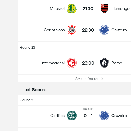
21:30
Mirassol
Flamengo
22:30
Corinthians
Cruzeiro
Round 23
23:00
Internacional
Remo
Se alla fixturer
Last Scores
Round 21
slutade
0
-
1
Coritiba
Cruzeiro