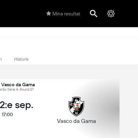
Mina resultat
n
Historik
 Vasco da Gama
leirão Série A, Round 27
12:e sep.
17:00
Vasco da Gama