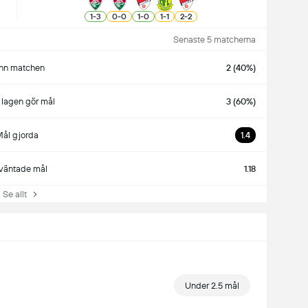
1
-
3
0
-
0
1
-
0
1
-
1
2
-
2
Senaste 5 matcherna
nn matchen
2 (40%)
lagen gör mål
3 (60%)
ål gjorda
1.4
väntade mål
1.18
e allt
Under 2.5 mål