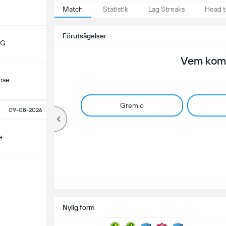
Match
Statistik
Lag Streaks
Head 
Förutsägelser
MG
Vem komm
nse
Gremio
09-08-2026
e
Nylig form