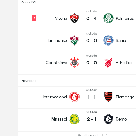
Round 21
slutade
0
-
4
Vitoria
Palmeiras
2
slutade
0
-
0
Fluminense
Bahia
slutade
0
-
0
Corinthians
Athletico-
Round 21
slutade
1
-
1
Internacional
Flamengo
slutade
2
-
1
Mirassol
Remo
Se alla resultat