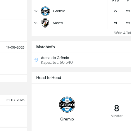
PTS
P
Gremio
17
22
20
Vasco
18
21
20
Série A Tabe
Matchinfo
17-08-2026
Arena do Grêmio
Kapacitet: 60,540
Head to Head
31-07-2026
8
Vinster
Gremio