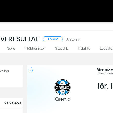
LIVERESULTAT
Follow
52.44M
News
Höjdpunkter
Statistik
Insights
Lagbyte
Gremio v
xturer
Brazil, Brasi
lör, 
Gremio
08-08-2026