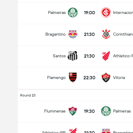
19:00
Palmeiras
Internacio
21:30
Bragantino
Corinthian
21:30
Santos
Athletico-
22:30
Flamengo
Vitoria
Round 23
19:30
Fluminense
Palmeiras
21:30
Athletico-PR
Bragantin