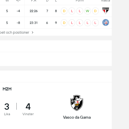
W
+/-
F:A
D
L
Form
Nästa
5
-4
22:26
7
8
D
L
L
W
D
5
-8
23:31
6
9
D
L
L
L
L
ll och positioner
H2H
3
4
Lika
Vinster
Vasco da Gama