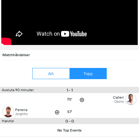
Matchhändelser
Allt
Topp
1 - 1
Avsluta 90 minuter
Calleri
70'
Osorio
Pereira
57'
Jorginho
0 - 0
Halvtid
No Top Events