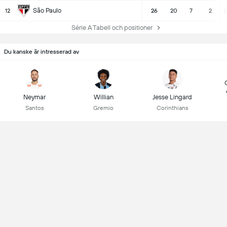
São Paulo
12
26
20
7
2
2
Série A Tabell och positioner
Du kanske är intresserad av
Neymar
Willian
Jesse Lingard
Santos
Gremio
Corinthians