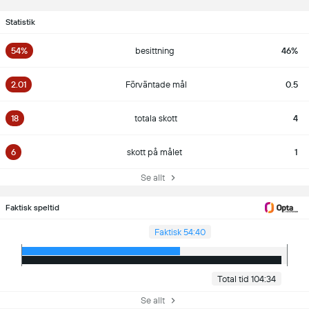
Statistik
54%
besittning
46%
2.01
Förväntade mål
0.5
18
totala skott
4
6
skott på målet
1
Se allt
Faktisk speltid
Faktisk 54:40
Total tid 104:34
Se allt