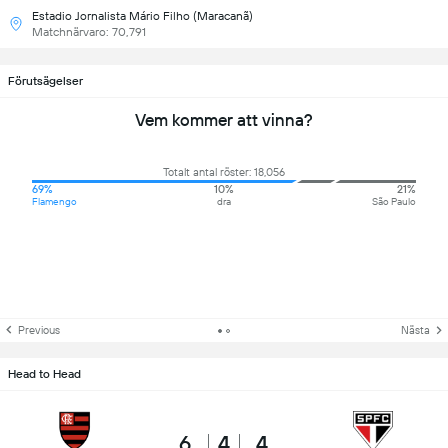
Estadio Jornalista Mário Filho (Maracanã)
Matchnärvaro: 70,791
Förutsägelser
Vem kommer att vinna?
Totalt antal röster: 18,056
69%
10%
21%
Flamengo
dra
São Paulo
Previous
Nästa
Head to Head
6
4
4