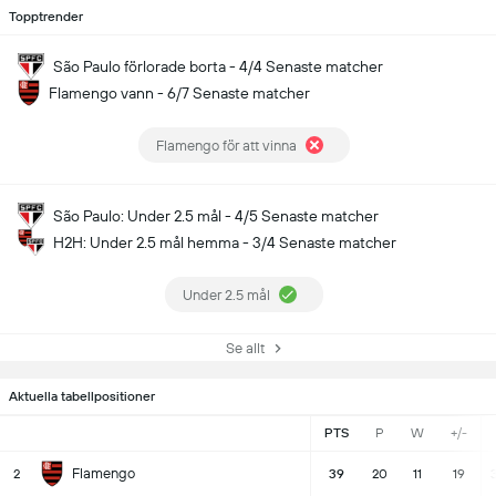
Topptrender
São Paulo förlorade borta - 4/4 Senaste matcher
Flamengo vann - 6/7 Senaste matcher
Flamengo för att vinna
São Paulo: Under 2.5 mål - 4/5 Senaste matcher
H2H: Under 2.5 mål hemma - 3/4 Senaste matcher
Under 2.5 mål
Se allt
Aktuella tabellpositioner
PTS
P
W
+/-
Flamengo
2
39
20
11
19
3