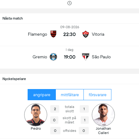
Nästa match
09-08-2026
22:30
Flamengo
Vitoria
I dag
19:00
Gremio
São Paulo
Nyckelspelare
angripare
mittfältare
försvarare
totala
2
1
skott
skott på
0
1
målet
Pedro
Jonathan
0
offsides
0
Calleri