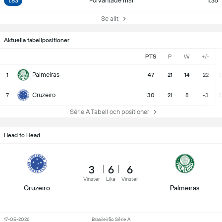
1.83
Förväntade mål
1.35
Se allt
Aktuella tabellpositioner
PTS
P
W
+/-
Palmeiras
1
47
21
14
22
3
Cruzeiro
7
30
21
8
-3
2
Série A Tabell och positioner
Head to Head
3
6
6
Vinster
Lika
Vinster
Cruzeiro
Palmeiras
17-05-2026
Brasileirão Série A