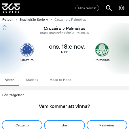
Mina resultat
Fotboll
Brasileirão Série A
Cruzeiro v Palmeiras
Cruzeiro v Palmeiras
Brazil, Brasileirão Série A, Round 35
ons, 18:e nov.
17:00
Cruzeiro
Palmeiras
Match
Statistik
Head to Head
Förutsägelser
Vem kommer att vinna?
Cruzeiro
dra
Palmeiras