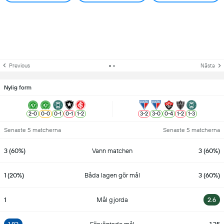
Previous
Nästa
Nylig form
2
-
0
0
-
0
0
-
1
0
-
1
1
-
2
3
-
2
3
-
0
0
-
4
1
-
2
1
-
3
Senaste 5 matcherna
Senaste 5 matcherna
3 (60%)
Vann matchen
3 (60%)
1 (20%)
Båda lagen gör mål
3 (60%)
1
Mål gjorda
2.6