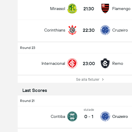
21:30
Mirassol
Flamengo
22:30
Corinthians
Cruzeiro
Round 23
23:00
Internacional
Remo
Se alla fixturer
Last Scores
Round 21
slutade
0
-
1
Coritiba
Cruzeiro