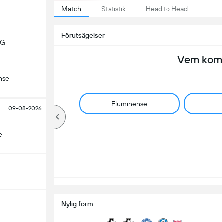
Match
Statistik
Head to Head
Förutsägelser
MG
Vem komm
nse
Fluminense
09-08-2026
e
Nylig form