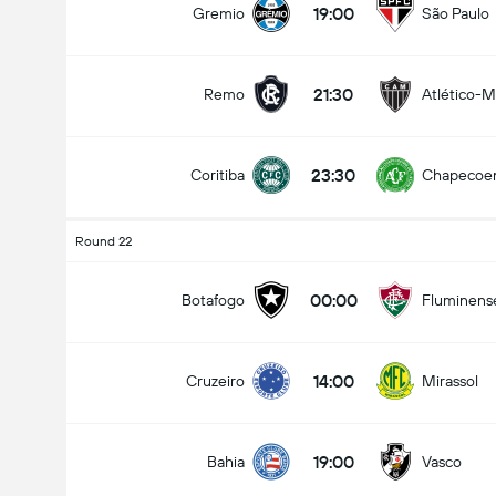
19:00
Gremio
São Paulo
21:30
Remo
Atlético-
Totalt mål i matchen (2.5)
23:30
Coritiba
Chapecoe
under
över
Round 22
00:00
Botafogo
Fluminens
14:00
Cruzeiro
Mirassol
19:00
Bahia
Vasco