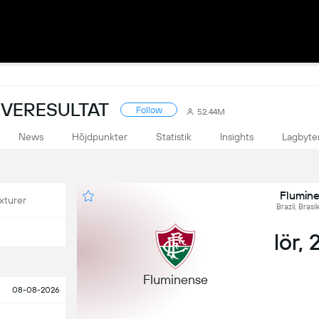
LIVERESULTAT
Follow
52.44M
News
Höjdpunkter
Statistik
Insights
Lagbyte
Flumine
xturer
Brazil, Brasi
lör, 
Fluminense
08-08-2026