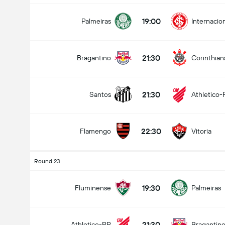
19:00
Palmeiras
Internacio
21:30
Bragantino
Corinthian
21:30
Santos
Athletico-
22:30
Flamengo
Vitoria
Round 23
19:30
Fluminense
Palmeiras
21:30
Athletico-PR
Bragantin