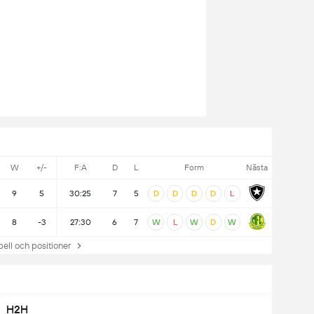
W
+/-
F:A
D
L
Form
Nästa
9
5
30:25
7
5
D
D
D
D
L
8
-3
27:30
6
7
W
L
W
D
W
ll och positioner
H2H