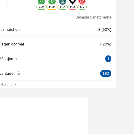
2
-
0
0
-
0
0
-
1
0
-
1
1
-
2
Senaste 5 matcherna
nn matchen
3 (60%)
lagen gör mål
1 (20%)
ål gjorda
1
väntade mål
1.83
e allt