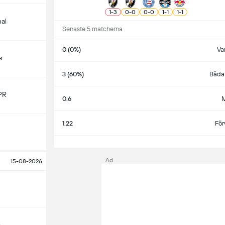
1
-
3
0
-
0
0
-
0
1
-
1
1
-
1
nal
Senaste 5 matcherna
0 (0%)
Va
s
3 (60%)
Båda 
PR
0.6
M
1.22
För
S
Ad
15-08-2026
o