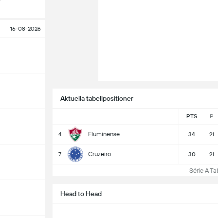
16-08-2026
Aktuella tabellpositioner
PTS
P
Fluminense
4
34
21
Cruzeiro
7
30
21
Série A Tabe
Head to Head