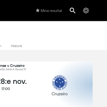
Mina resultat
n
Historik
nse v Cruzeiro
leirão Série A, Round 37
28:e nov.
17:00
Cruzeiro