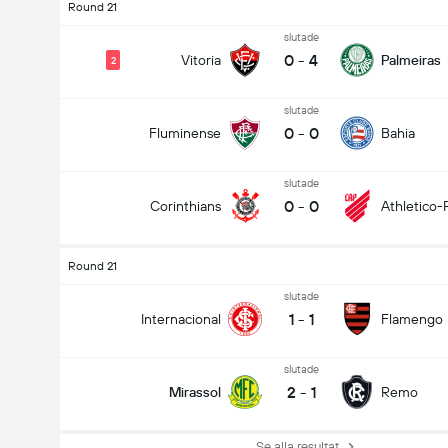
Round 21
slutade
0
-
4
Vitoria
Palmeiras
2
slutade
0
-
0
Fluminense
Bahia
slutade
0
-
0
Corinthians
Athletico-
Round 21
slutade
1
-
1
Internacional
Flamengo
slutade
2
-
1
Mirassol
Remo
Se alla resultat