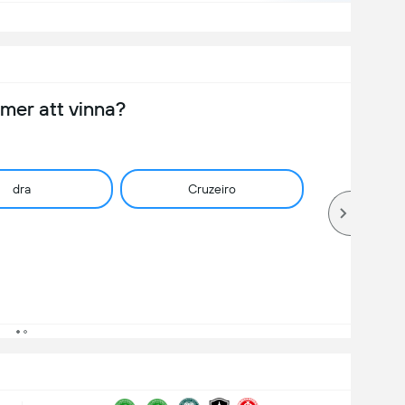
er att vinna?
dra
Cruzeiro