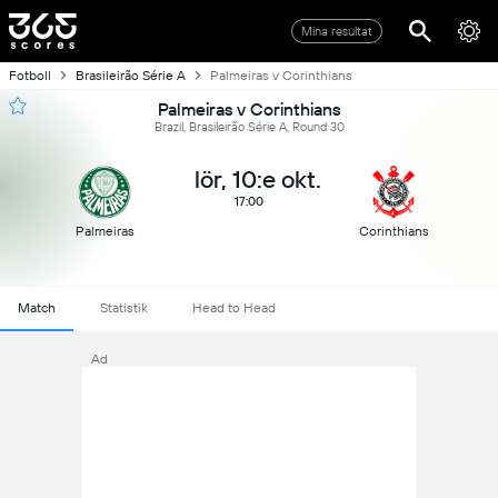
Mina resultat
Fotboll
Brasileirão Série A
Palmeiras v Corinthians
Palmeiras v Corinthians
Brazil, Brasileirão Série A, Round 30
lör, 10:e okt.
17:00
Palmeiras
Corinthians
Match
Statistik
Head to Head
Ad