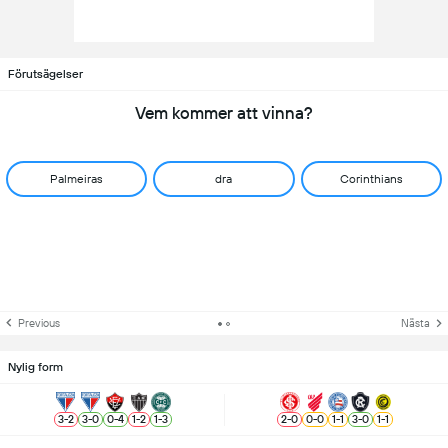
Förutsägelser
Vem kommer att vinna?
Palmeiras
dra
Corinthians
Previous
Nästa
Nylig form
3
-
2
3
-
0
0
-
4
1
-
2
1
-
3
2
-
0
0
-
0
1
-
1
3
-
0
1
-
1