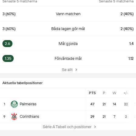
Senaste 5 matcherna
Senaste 5 matcherna
3 (60%)
Vann matchen
2 (40%)
3 (60%)
Båda lagen gör mål
2 (40%)
2.6
Mål gjorda
1.4
1.35
Förväntade mål
1.12
Se allt
Aktuella tabellpositioner
PTS
P
W
+/-
Palmeiras
1
47
21
14
22
3
Corinthians
9
29
21
7
2
2
Série A Tabell och positioner