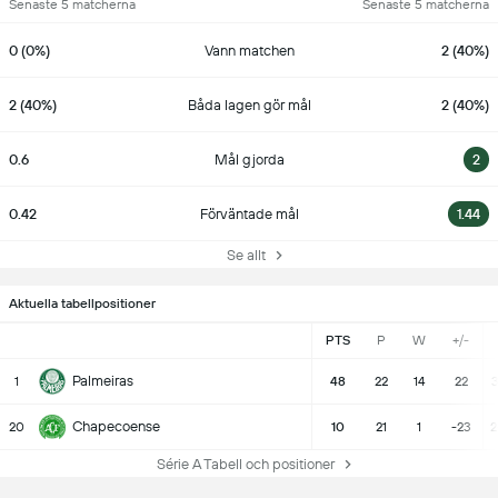
Senaste 5 matcherna
Senaste 5 matcherna
0 (0%)
Vann matchen
2 (40%)
2 (40%)
Båda lagen gör mål
2 (40%)
0.6
Mål gjorda
2
0.42
Förväntade mål
1.44
Se allt
Aktuella tabellpositioner
PTS
P
W
+/-
Palmeiras
1
48
22
14
22
3
Chapecoense
20
10
21
1
-23
2
Série A Tabell och positioner