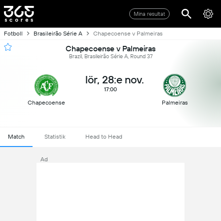
Mina resultat
Fotboll
Brasileirão Série A
Chapecoense v Palmeiras
Chapecoense v Palmeiras
Brazil, Brasileirão Série A, Round 37
lör, 28:e nov.
17:00
Chapecoense
Palmeiras
Match
Statistik
Head to Head
Ad