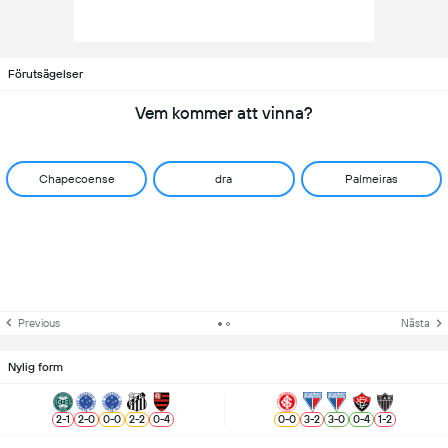
Förutsägelser
Vem kommer att vinna?
Chapecoense
dra
Palmeiras
Previous
Nästa
Nylig form
2
-
1
2
-
0
0
-
0
2
-
2
0
-
4
0
-
0
3
-
2
3
-
0
0
-
4
1
-
2