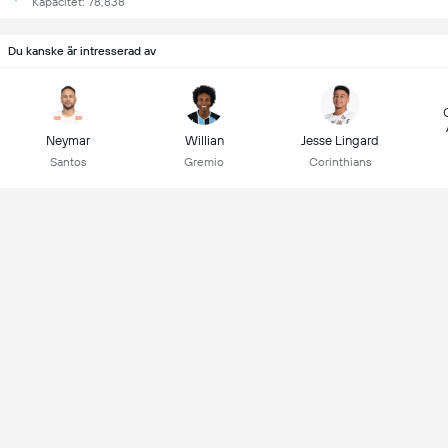
Kapacitet: 78,838
Du kanske är intresserad av
Neymar
Willian
Jesse Lingard
Santos
Gremio
Corinthians