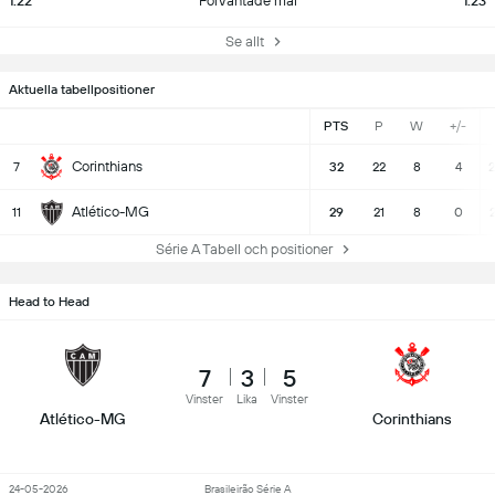
1.22
Förväntade mål
1.23
Se allt
Aktuella tabellpositioner
PTS
P
W
+/-
Corinthians
7
32
22
8
4
2
Atlético-MG
11
29
21
8
0
2
Série A Tabell och positioner
Head to Head
7
3
5
Vinster
Lika
Vinster
Atlético-MG
Corinthians
24-05-2026
Brasileirão Série A