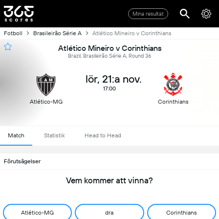
Mina resultat
Fotboll
Brasileirão Série A
Atlético Mineiro v Corinthians
Atlético Mineiro v Corinthians
Brazil, Brasileirão Série A, Round 36
lör, 21:a nov.
17:00
Atlético-MG
Corinthians
Match
Statistik
Head to Head
Förutsägelser
Vem kommer att vinna?
Atlético-MG
dra
Corinthians