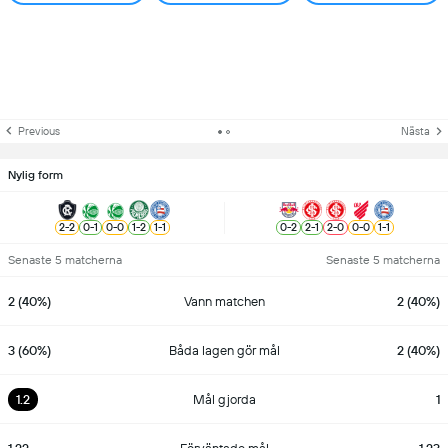
Previous
Nästa
Nylig form
2
-
2
0
-
1
0
-
0
1
-
2
1
-
1
0
-
2
2
-
1
2
-
0
0
-
0
1
-
1
Senaste 5 matcherna
Senaste 5 matcherna
2 (40%)
Vann matchen
2 (40%)
3 (60%)
Båda lagen gör mål
2 (40%)
1.2
Mål gjorda
1