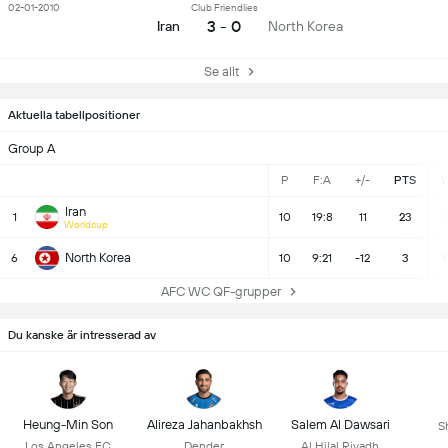
02-01-2010
Club Friendlies
3 - 0
Iran
North Korea
Se allt
Aktuella tabellpositioner
Group A
P
F:A
+/-
PTS
Iran
1
10
19:8
11
23
Worldcup
North Korea
6
10
9:21
-12
3
AFC WC QF-grupper
Du kanske är intresserad av
Heung-Min Son
Alireza Jahanbakhsh
Salem Al Dawsari
S
Los Angeles FC
Dender
Al Hilal Riyadh