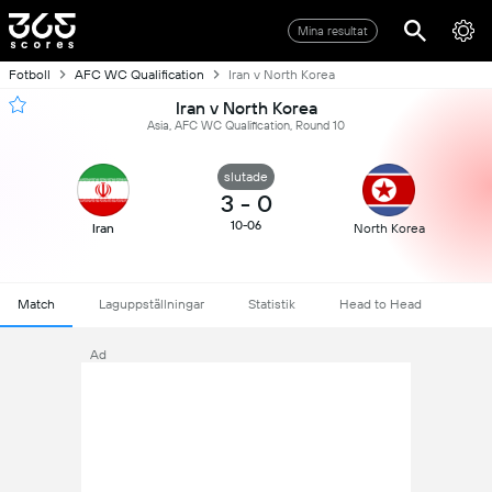
Mina resultat
Fotboll
AFC WC Qualification
Iran v North Korea
Iran v North Korea
Asia, AFC WC Qualification, Round 10
slutade
3
-
0
10-06
Iran
North Korea
Match
Laguppställningar
Statistik
Head to Head
Ad