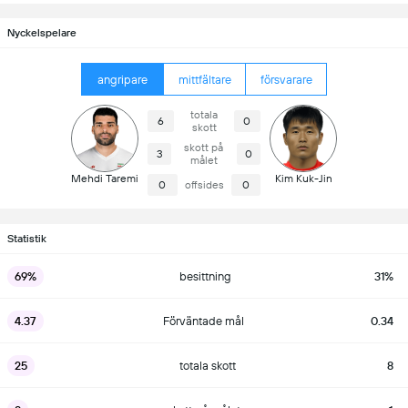
Nyckelspelare
angripare
mittfältare
försvarare
totala
6
0
skott
skott på
3
0
målet
Mehdi Taremi
Kim Kuk-Jin
0
offsides
0
Statistik
69%
besittning
31%
4.37
Förväntade mål
0.34
25
totala skott
8