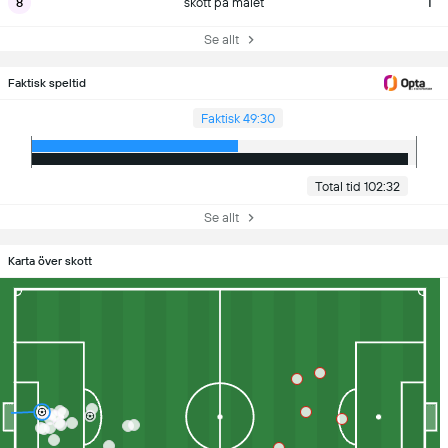
8
skott på målet
1
Se allt
Faktisk speltid
Faktisk 49:30
Total tid 102:32
Se allt
Karta över skott