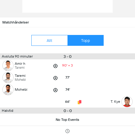
Matchhändelser
Allt
Topp
3 - 0
Avsluta 90 minuter
Amir h
90' + 3
Taremi
Taremi
77'
Mohebi
Mohebi
74'
66'
T. Kye
0 - 0
Halvtid
No Top Events