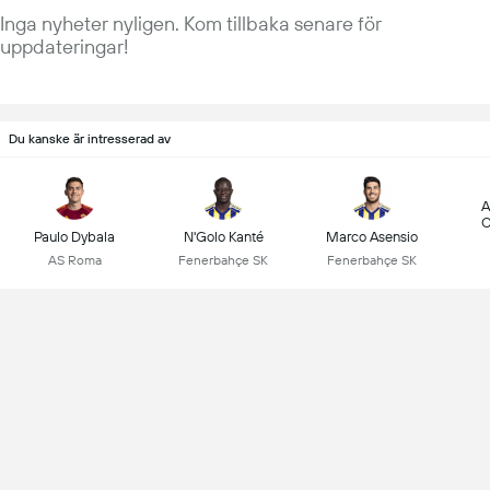
Inga nyheter nyligen. Kom tillbaka senare för
uppdateringar!
Du kanske är intresserad av
A
C
Paulo Dybala
N'Golo Kanté
Marco Asensio
AS Roma
Fenerbahçe SK
Fenerbahçe SK