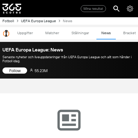
Mina resultat
Fotboll
UEFA Europa League
News
Uppgifter
Matcher
Ställningar
News
Bracket
UEFA Europa League: News
Senaste nyheter och liveuppdateringar från UEFA Europa League och allt som händer i
Fotboll idag.
Follow
55.23M