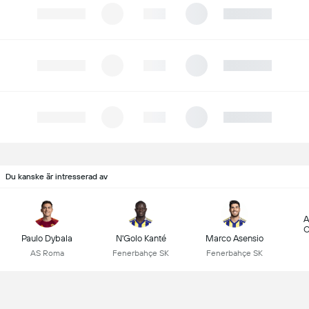
Du kanske är intresserad av
A
C
Paulo Dybala
N'Golo Kanté
Marco Asensio
AS Roma
Fenerbahçe SK
Fenerbahçe SK