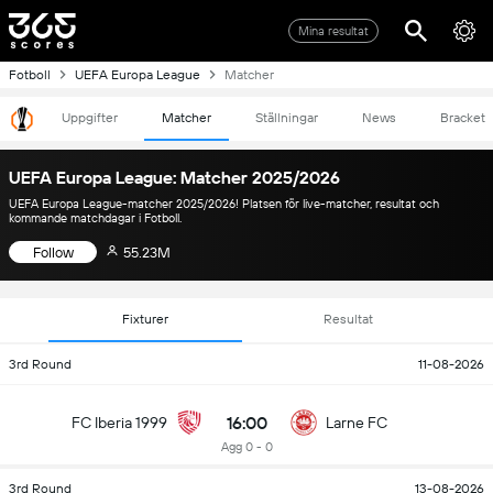
Mina resultat
Fotboll
UEFA Europa League
Matcher
Uppgifter
Matcher
Ställningar
News
Bracket
UEFA Europa League: Matcher 2025/2026
UEFA Europa League-matcher 2025/2026! Platsen för live-matcher, resultat och
kommande matchdagar i Fotboll.
Follow
55.23M
Fixturer
Resultat
3rd Round
11-08-2026
16:00
FC Iberia 1999
Larne FC
Agg 0 - 0
3rd Round
13-08-2026