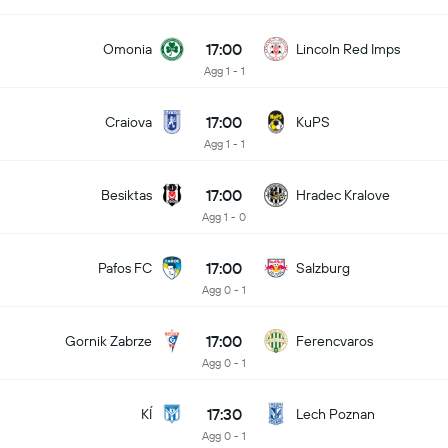
17:00
Omonia
Lincoln Red Imps
Agg 1 - 1
17:00
Craiova
KuPS
Agg 1 - 1
17:00
Besiktas
Hradec Kralove
Agg 1 - 0
17:00
Pafos FC
Salzburg
Agg 0 - 1
17:00
Gornik Zabrze
Ferencvaros
Agg 0 - 1
17:30
KÍ
Lech Poznan
Agg 0 - 1