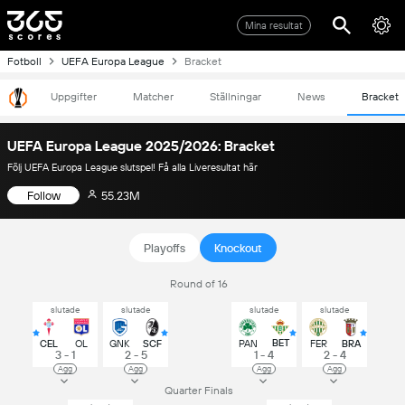
Mina resultat
Fotboll
UEFA Europa League
Bracket
Uppgifter
Matcher
Ställningar
News
Bracket
UEFA Europa League 2025/2026: Bracket
Följ UEFA Europa League slutspel! Få alla Liveresultat här
Follow
55.23M
Playoffs
Knockout
Round of 16
slutade
slutade
slutade
slutade
BET
CEL
OL
GNK
SCF
PAN
FER
BRA
3 - 1
2 - 5
1 - 4
2 - 4
Agg
Agg
Agg
Agg
Quarter Finals